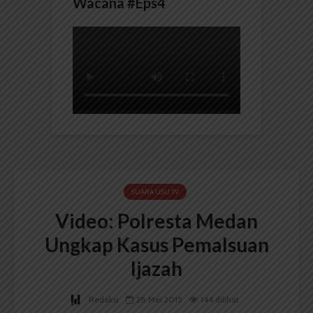
Wacana #Eps4
SUARA USU TV
Video: Polresta Medan
Ungkap Kasus Pemalsuan
Ijazah
Redaksi
28 Mei 2015
144 dilihat