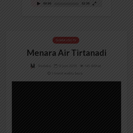
00:00
32:39
SUARA USU TV
Menara Air Tirtanadi
Redaksi
13 Juni 2015
145 dilihat
1 menit waktu baca