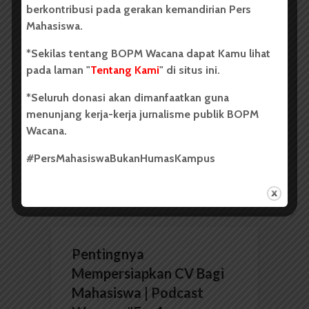
berkontribusi pada gerakan kemandirian Pers
Mahasiswa.
SUARA USU TV
*Sekilas tentang BOPM Wacana dapat Kamu lihat
Bunkasai USU 2017, Pagelaran
pada laman "
Tentang Kami
" di situs ini.
Budaya Jepang di USU
*Seluruh donasi akan dimanfaatkan guna
Oleh: Dewi Annisa Putri Pada 27-29 April,
menunjang kerja-kerja jurnalisme publik BOPM
mahasiswa Program Studi Sastra Jepang dan
Wacana.
Bahasa Jepang USU menyelenggarakan Bunkasai
USU 2017 di Pendopo USU, Wisma USU, dan...
#PersMahasiswaBukanHumasKampus
Redaksi
1 menit waktu baca
Pentingnya
Mempersiapkan CV Bagi
Mahasiswa | Podcast