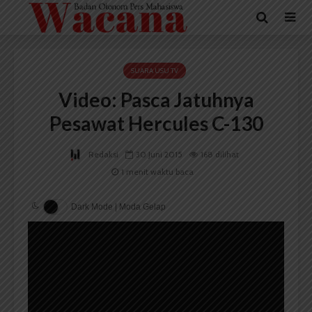
SUARA USU TV
Video: Pasca Jatuhnya
Pesawat Hercules C-130
Redaksi
30 Juni 2015
168 dilihat
1 menit waktu baca
Dark Mode | Moda Gelap