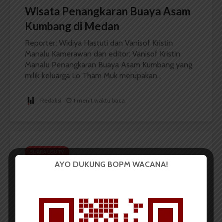
Wisata Penangkaran Buaya Asam
Kumbang di Medan
Reporter: Widiya Hastuti dan Vanisof Kristin
Manalu Kamerawan dan editor: Vanisof Kristin
Manalu Penangkaran Buaya Asam Kumbang yang
milik keluarga Lo Tham Muk merupakan...
Redaksi
1 menit waktu baca
SUARA USU TV
AYO DUKUNG BOPM WACANA!
Mahasiswa Pertanyakan Kebijakan
Rektorat dalam Dialog Terbuka
Oleh: Vanisof Kristin Manalu Selasa 23 Mei lalu,
mahasiswa USU mendatangi biro rektorat untuk