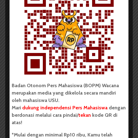
menyampaikan aspirasi. Aksi dalam bentuk dialog
terbuka ini dipimpin oleh Koordinator Pema...
Redaksi
1 menit waktu baca
SUARA USU TV
SOMAL Adakan Aksi Tuntutan ke
Rektor USU
Badan Otonom Pers Mahasiswa (BOPM) Wacana
Reporter: Adinda Zahra Noviyanti Kamerawan:
Widiya Hastuti dan Yulia Pransiska Editor: Adinda
merupakan media yang dikelola secara mandiri
Zahra Noviyanti Pada 2 Mei lalu, Gerakan
oleh mahasiswa USU.
Mahasiswa Sumut mengadakan aksi...
Mari
dukung independensi Pers Mahasiswa
dengan
berdonasi melalui cara pindai/
tekan
kode QR di
Redaksi
1 menit waktu baca
atas!
*Mulai dengan minimal Rp10 ribu, Kamu telah