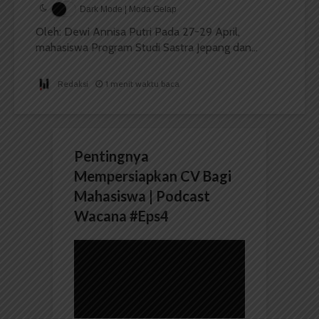
Dark Mode | Moda Gelap
Oleh: Dewi Annisa Putri Pada 27-29 April,
mahasiswa Program Studi Sastra Jepang dan...
Redaksi
1 menit waktu baca
Pentingnya
Mempersiapkan CV Bagi
Mahasiswa | Podcast
Wacana #Eps4
Pemutar
Video