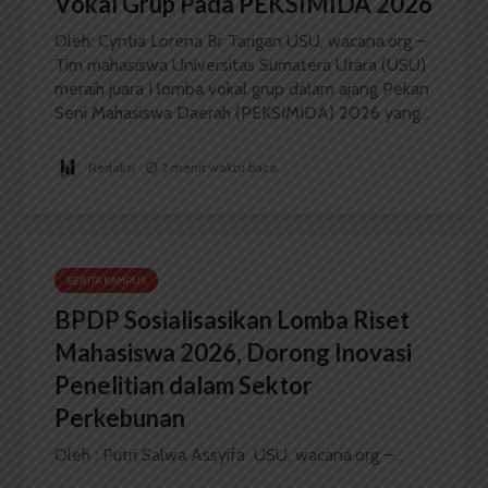
Vokal Grup Pada PEKSIMIDA 2026
Oleh: Cyntia Lorena Br Tarigan USU, wacana.org –
Tim mahasiswa Universitas Sumatera Utara (USU)
meraih juara I lomba vokal grup dalam ajang Pekan
Seni Mahasiswa Daerah (PEKSIMIDA) 2026 yang...
Redaksi
2 menit waktu baca
BERITA KAMPUS
BPDP Sosialisasikan Lomba Riset
Mahasiswa 2026, Dorong Inovasi
Penelitian dalam Sektor
Perkebunan
Oleh : Putri Salwa Assyifa USU, wacana.org –...