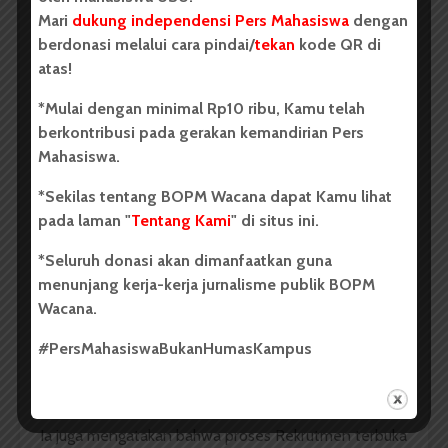
Flyer Open Recruitment Anggota Himpunan Mahasiswa
Mari
dukung independensi Pers Mahasiswa
dengan
Islam (HMI) FIB USU via Instagram @hmifibusu, Sabtu
berdonasi melalui cara pindai/
tekan
kode QR di
(04/02). | Irga Yada Tankasiga Ginting
atas!
Oleh: Friska Tambunan
*Mulai dengan minimal Rp10 ribu, Kamu telah
berkontribusi pada gerakan kemandirian Pers
USU, wacana.org- Himpunan Mahasiswa Islam (HMI)
Mahasiswa.
Komisariat FIB USU laksanakan pembukaan
rekrutmen anggota baru dimulai dari tanggal 6
*Sekilas tentang BOPM Wacana dapat Kamu lihat
Februari hingga 26 Februari. Hal tersebut disampaikan
pada laman "
Tentang Kami
" di situs ini.
oleh Sekretaris HMI FIB USU Miftha Fathiyyah Zahra,
Sabtu (25/02).
*Seluruh donasi akan dimanfaatkan guna
menunjang kerja-kerja jurnalisme publik BOPM
Miftha menjelaskan bahwa calon pendaftar terlebih
Wacana.
dahulu harus mengisi formulir pendaftaran yang
tertera di flyer di akun Instagram @hmifibusu “Untuk
#PersMahasiswaBukanHumasKampus
calon pendaftar tidak ada sih syarat-syarat yang
terlalu spesifik,” ujarnya
Ia juga mengatakan bahwa proses Rekrutmen terbuka