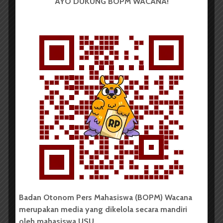
AYO DUKUNG BOPM WACANA!
00:00
32:39
BERITA KAMPUS
HMI FIB USU Adakan
Rekrutmen Terbuka
Anggota Baru
Redaksi
25 Februari 2023
327 dilihat
1 menit waktu baca
Badan Otonom Pers Mahasiswa (BOPM) Wacana
merupakan media yang dikelola secara mandiri
oleh mahasiswa USU.