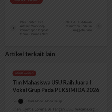
LIHAT SEMUA ARTIKEL
PKM Center USU
HMI FIB USU Adakan
Adakan Workshop
Rekrutmen Terbuka
Pemantapan Proposal
Anggota Baru
Menuju Pimnas 2023
Artikel terkait lain
BERITA KAMPUS
Tim Mahasiswa USU Raih Juara I
Vokal Grup Pada PEKSIMIDA 2026
Dark Mode | Moda Gelap
Oleh: Cyntia Lorena Br Tarigan USU, wacana.org –