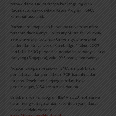
terbaik dunia. Hal ini dipaparkan langsung oleh
Rachmat Sriwijaya, selaku Ketua Program IISMA
Kemendikbudristek,
Rachmat memaparkan beberapa universitas mitra
tersebut diantaranya University of British Columbia,
Yale University, Columbia University, Universiteit
Leiden dan University of Cambridge. “Tahun 2022,
dari total 7.500 pendaftar, pendaftar terbanyak itu di
Nanyang (Singapura), yaitu 925 orang,” tambahnya.
Adapun cakupan beasiswa IISMA meliputi biaya
pendaftaran dan pendidikan, PCR, karantina dan
asuransi Kesehatan, tunjangan hidup, biaya
penerbangan, VISA serta dana darurat.
Untuk mendaftar program IISMA 2023, mahasiswa
harus mengikuti syarat dan ketentuan yang dapat
diakses melalui website
https://iisma.kemdikbud.go.id/
.