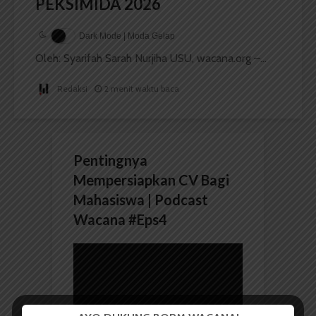
PEKSIMIDA 2026
Dark Mode | Moda Gelap
Oleh: Syarifah Sarah Nurjiha USU, wacana.org –...
Redaksi
2 menit waktu baca
Pentingnya
Mempersiapkan CV Bagi
Mahasiswa | Podcast
Wacana #Eps4
Pemutar
Video