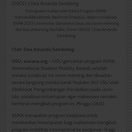
Pemaparan materi oleh Ketua Program IISMA
Kemendikbudristek, Rachmat Sriwijaya, dalam sosialisasi
IISMA 2023 Universitas Sumatera Utara, via zoom meeting
dan live streaming YouTube, Senin (21/02). | Dea Amanda
Sembiring
Oleh:
Dea Amanda Sembiring
USU, wacana.org
– USU gencarkan program IISMA
(International Student Mobility Award) setelah
melalui sosialisasi via zoom meeting dan disiarkan
secara langsung melalui kanal Youtube IAO USU oleh
Direktorat Pengembangan Pendidikan pada senin
lalu, sosialisasi ini bertujuan agar mahasiswa semakin
berminat mengikuti program ini, Minggu (26/2).
IISMA merupakan program beasiswa untuk
memberikan kesempatan bagi mahasiswa mengikuti
program mobilitas internasional ke perguruan tinggi