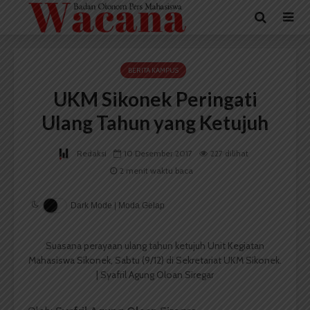
BERITA KAMPUS
UKM Sikonek Peringati
Ulang Tahun yang Ketujuh
Redaksi
10 Desember 2017
227 dilihat
2 menit waktu baca
Dark Mode | Moda Gelap
Suasana perayaan ulang tahun ketujuh Unit Kegiatan
Mahasiswa Sikonek, Sabtu (9/12) di Sekretariat UKM Sikonek.
| Syafril Agung Oloan Siregar