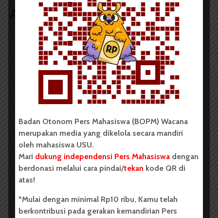
Artikel terkait lain
BERITA KAMPUS
Dua Mahasiswa Sastra Indonesia
USU Raih Juara pada Festival
Literasi Sumatera Utara 2026
Badan Otonom Pers Mahasiswa (BOPM) Wacana
Dark Mode | Moda Gelap
merupakan media yang dikelola secara mandiri
Oleh: Iyusarah Pakpahan USU, wacana.org – Dua...
oleh mahasiswa USU.
Mari
dukung independensi Pers Mahasiswa
dengan
Redaksi
2 menit waktu baca
berdonasi melalui cara pindai/
tekan
kode QR di
atas!
*Mulai dengan minimal Rp10 ribu, Kamu telah
BERITA KAMPUS
berkontribusi pada gerakan kemandirian Pers