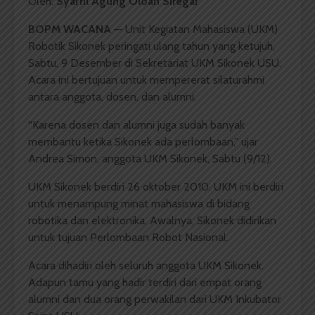
Oleh:
Syafril Agung Oloan Siregar
BOPM WACANA
—
Unit Kegiatan Mahasiswa (UKM)
Robotik Sikonek peringati ulang tahun yang ketujuh,
Sabtu, 9 Desember di Sekretariat UKM Sikonek USU.
Acara ini bertujuan untuk mempererat silaturahmi
antara anggota, dosen, dan alumni.
“Karena dosen dan alumni juga sudah banyak
membantu ketika Sikonek ada perlombaan,” ujar
Andrea Simon, anggota UKM Sikonek, Sabtu (9/12).
UKM Sikonek berdiri 26 oktober 2010. UKM ini berdiri
untuk menampung minat mahasiswa di bidang
robotika dan elektronika. Awalnya, Sikonek didirikan
untuk tujuan Perlombaan Robot Nasional.
Acara dihadiri oleh seluruh anggota UKM Sikonek.
Adapun tamu yang hadir terdiri dari empat orang
alumni dan dua orang perwakilan dari UKM Inkubator