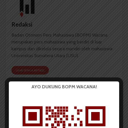
Redaksi
Badan Otonom Pers Mahasiswa (BOPM) Wacana
merupakan pers mahasiswa yang berdiri di luar
kampus dan dikelola secara mandiri oleh mahasiswa
Universitas Sumatera Utara (USU).
LIHAT SEMUA ARTIKEL
AYO DUKUNG BOPM WACANA!
Programkan Berbagai
PKFI Medan Gelar
Kegiatan, Improsaja
Gebyar Senam Porlanis
Ingin Tingkatkan
Perdana
Akreditasi Administrasi
Perpajakan