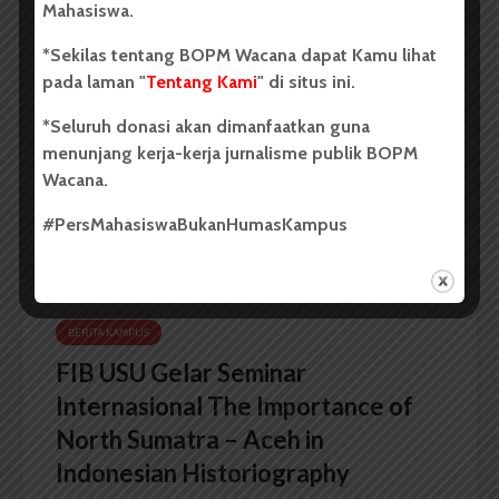
Mahasiswa.
Dua Mahasiswa Etnomusikologi
USU Torehkan Prestasi di
*Sekilas tentang BOPM Wacana dapat Kamu lihat
PEKSIMIDA 2026
pada laman "
Tentang Kami
" di situs ini.
*Seluruh donasi akan dimanfaatkan guna
Dark Mode | Moda Gelap
menunjang kerja-kerja jurnalisme publik BOPM
Oleh: Syarifah Sarah Nurjiha USU, wacana.org –...
Wacana.
Redaksi
2 menit waktu baca
#PersMahasiswaBukanHumasKampus
BERITA KAMPUS
FIB USU Gelar Seminar
Internasional The Importance of
North Sumatra – Aceh in
Indonesian Historiography