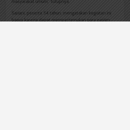
masyarakat umum,” tutupnya.
Sariani, peserta 54 tahun, mengatakan kegiatan ini
bagus karena dapat mempertemukan para pasien
BPJS dari berbagai klinik di kota Medan. Pun, ia juga
senang akan kehadiran PKFI dalam membantu
pengobatan bagi para lansia. “Saya senang juga
jumpa sama kawan-kawan,” tutupnya.
Komentar Facebook Anda
Redaksi
Badan Otonom Pers Mahasiswa (BOPM) Wacana
merupakan pers mahasiswa yang berdiri di luar
kampus dan dikelola secara mandiri oleh mahasiswa