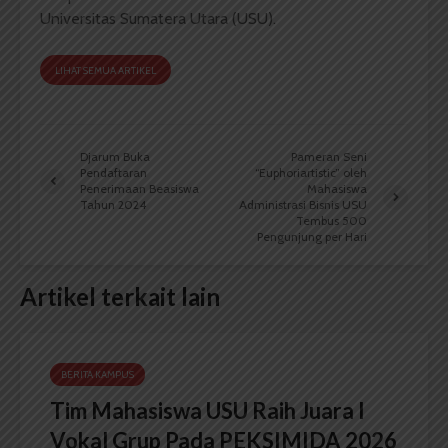
Universitas Sumatera Utara (USU).
LIHAT SEMUA ARTIKEL
Djarum Buka
Pameran Seni
Pendaftaran
“Euphoriartistic” oleh
Penerimaan Beasiswa
Mahasiswa
Tahun 2024
Administrasi Bisnis USU
Tembus 500
Pengunjung per Hari
Artikel terkait lain
BERITA KAMPUS
Tim Mahasiswa USU Raih Juara I
Vokal Grup Pada PEKSIMIDA 2026