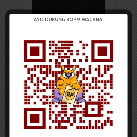
Video
AYO DUKUNG BOPM WACANA!
00:00
32:39
BERITA KAMPUS
Pameran Seni
“Euphoriartistic” oleh
Mahasiswa Administrasi
Bisnis USU Tembus 500
Pengunjung per Hari
Redaksi
14 Mei 2024
249 dilihat