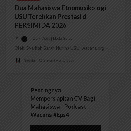
Dua Mahasiswa Etnomusikologi
USU Torehkan Prestasi di
PEKSIMIDA 2026
Dark Mode | Moda Gelap
Oleh: Syarifah Sarah Nurjiha USU, wacana.org –...
Redaksi
2 menit waktu baca
Pentingnya
Mempersiapkan CV Bagi
Mahasiswa | Podcast
Wacana #Eps4
Pemutar