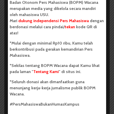
Badan Otonom Pers Mahasiswa (BOPM) Wacana
1 menit waktu baca
merupakan media yang dikelola secara mandiri
oleh mahasiswa USU.
Mari
dukung independensi Pers Mahasiswa
dengan
berdonasi melalui cara pindai/
tekan
kode QR di
atas!
*Mulai dengan minimal Rp10 ribu, Kamu telah
berkontribusi pada gerakan kemandirian Pers
Mahasiswa.
*Sekilas tentang BOPM Wacana dapat Kamu lihat
pada laman "
Tentang Kami
" di situs ini.
*Seluruh donasi akan dimanfaatkan guna
Saat talkshow bersama host acara Euphoriartistic Exhibition
menunjang kerja-kerja jurnalisme publik BOPM
di Rumaribu Space, Minggu (13/05). | Jevania
Wacana.
Oleh:
Dinar Fazira Fitri
#PersMahasiswaBukanHumasKampus