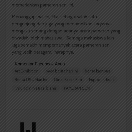
memeriahkan pameran seni ini.
Menanggapi hal ini, Eka, sebagai salah satu
pengunjung dan juga yang menampilkan karyanya
mengaku senang dengan adanya acara pameran yang
diwadahi oleh mahasiswa. “Semoga mahasiswa lain
juga semakin memperbanyak acara pameran seni
yang lebih beragam,” harapnya.
Komentar Facebook Anda
Art Exhibition
baca berita hari ini
berita kampus
Berita USU Hari Ini
Dinar Fazira Fitri
Euphoriartistic
ilmu administrasi bisnis
PAMERAN SENI