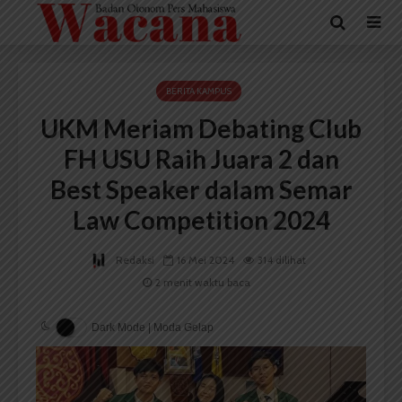
BERITA KAMPUS
UKM Meriam Debating Club
FH USU Raih Juara 2 dan
Best Speaker dalam Semar
Law Competition 2024
Redaksi
16 Mei 2024
314 dilihat
2 menit waktu baca
Dark Mode | Moda Gelap