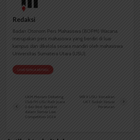
Redaksi
Badan Otonom Pers Mahasiswa (BOPM) Wacana
merupakan pers mahasiswa yang berdiri di luar
kampus dan dikelola secara mandiri oleh mahasiswa
Universitas Sumatera Utara (USU).
LIHAT SEMUA ARTIKEL
UKM Meriam Debating
WR II USU: Kenaikan
Club FH USU Raih Juara
UKT Sudah Sesuai
2 dan Best Speaker
Peraturan
dalam Semar Law
Competition 2024