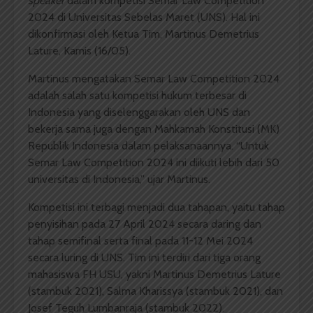
speaker
dalam kompetisi Semar Law Competition
2024 di Universitas Sebelas Maret (UNS). Hal ini
dikonfirmasi oleh Ketua Tim, Martinus Demetrius
Lature, Kamis (16/05).
Martinus mengatakan Semar Law Competition 2024
adalah salah satu kompetisi hukum terbesar di
Indonesia yang diselenggarakan oleh UNS dan
bekerja sama juga dengan Mahkamah Konstitusi (MK)
Republik Indonesia dalam pelaksanaannya. “Untuk
Semar Law Competition 2024 ini diikuti lebih dari 50
universitas di Indonesia,” ujar Martinus.
Kompetisi ini terbagi menjadi dua tahapan, yaitu tahap
penyisihan pada 27 April 2024 secara daring dan
tahap semifinal serta final pada 11-12 Mei 2024
secara luring di UNS. Tim ini terdiri dari tiga orang
mahasiswa FH USU, yakni Martinus Demetrius Lature
(stambuk 2021), Salma Kharissya (stambuk 2021), dan
Josef Teguh Lumbanraja (stambuk 2022).