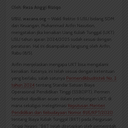
Oleh:
Reza Anggi Riziqo
USU, wacana.org –
Wakil Rektor II USU bidang SDM
dan Keuangan, Muhammad Arifin Nasution,
mengatakan jika kenaikan Uang Kuliah Tunggal (UKT)
USU tahun ajaran 2024/2025 sudah sesuai dengan
peraturan. Hal ini disampaikan langsung oleh Arifin,
Rabu (8/5).
Arifin menjelaskan mengapa UKT bisa mengalami
kenaikan. Katanya, ini telah sesuai dengan ketentuan
yang berlaku, salah satunya
Permendikbudristek No. 2
tahun 2024
tentang Standar Satuan Biaya
Operasional Pendidikan Tinggi (SSBOPT). Permen
tersebut dijadikan acuan dalam perhitungan UKT, di
mana sekaligus melegitimasi
Keputusan Menteri
Pendidikan dan Kebudayaan Nomor 81/E/KPT/2020
tentang Biaya Kuliah Tunggal (BKT) pada Perguruan
Tinggi Negeri. “BKT telah ditetapkan oleh pemerintah