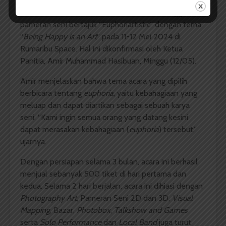
USU, wacana.org –
Mahasiswa Ilmu Administrasi
Bisnis USU kelas B stambuk 2022 telah menggelar
pameran seni bertajuk “Euphoriartistic” dengan tema
“
Being Happy is an Art
” pada 11-12 Mei 2024 di
Rumaribu Space. Hal ini dikonfirmasi oleh Ketua
Panitia, Amir Muhammad Hasibuan, Minggu (12/05).
Amir menjelaskan bahwa tema acara yang dipilih
berbicara tentang
euphoria
, yaitu kebahagiaan yang
meluap dan dapat diartikan sebagai sebuah karya
seni. “Kami ingin semua orang yang datang kesini
dapat merasakan kebahagiaan (
euphoria
) tersebut,”
ujarnya.
Dengan persiapan selama 3 bulan, acara ini berhasil
menjual sebanyak 500 tiket di hari pertama dan
kedua. Selama 2 hari berjalan, acara ini dihiasi dengan
Photography Art
, Pameran Seni 2D dan 3D,
Visual
Mapping
, Bazar,
Photobox
,
Talkshow
and
Games
serta
Solo
Performance
dan
Local Band
juga turut