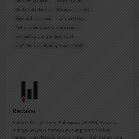
baca berita hari ini
berita kampus
Berita USU Hari Ini
Delegasi FH USU
fakultas hukum usu
Lomba Debat
Muhammad Ghazi Al Ghifari Lubis
Semar Law Competition 2024
UKM Meriam Debating Club FH USU
Redaksi
Badan Otonom Pers Mahasiswa (BOPM) Wacana
merupakan pers mahasiswa yang berdiri di luar
kampus dan dikelola secara mandiri oleh mahasiswa