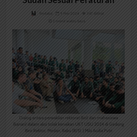
Redaksi
9 Mei 2024
347 dilihat
2 menit waktu baca
Dialog antara perwakilan rektorat (kiri) dan mahasiswa
(kanan) dalam aksi tolak kenaikan UKT USU 2024 di Gedung
Biro Rektor, Medan, Rabu (8/5). | Mila Audia Putri