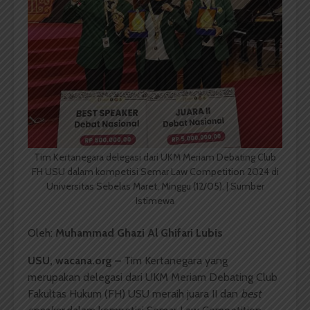
Tim Kertanegara delegasi dari UKM Meriam Debating Club
FH USU dalam kompetisi Semar Law Competition 2024 di
Universitas Sebelas Maret, Minggu (12/05). | Sumber
Istimewa
Oleh:
Muhammad Ghazi Al Ghifari Lubis
USU, wacana.org –
Tim Kertanegara yang
merupakan delegasi dari UKM Meriam Debating Club
Fakultas Hukum (FH) USU meraih juara II dan
best