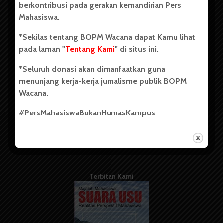
berkontribusi pada gerakan kemandirian Pers
Mahasiswa.
Tentang Kami
*Sekilas tentang BOPM Wacana dapat Kamu lihat
pada laman "
Tentang Kami
" di situs ini.
Kontribusi
*Seluruh donasi akan dimanfaatkan guna
Info Iklan
menunjang kerja-kerja jurnalisme publik BOPM
Pedoman Media Siber
Wacana.
Kode Etik Jurnalistik
#PersMahasiswaBukanHumasKampus
WartaWacana
Terbitan Kami