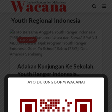
-Youth Regional Indonesia
BERITA KOTA
Adakan Kunjungan Ke Sekolah,
Youth Ranger Indonesia...
AYO DUKUNG BOPM WACANA!
Redaksi
28 Februari 2023
2 menit waktu baca