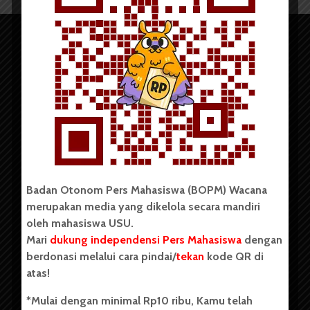
Copyright © 2023. All rights reserved BOPM WACANA.
Badan Otonom Pers Mahasiswa (BOPM) Wacana
merupakan media yang dikelola secara mandiri
Badan Otonom Pers Mahasiswa (BOPM) Wacana merupakan
oleh mahasiswa USU.
pers mahasiswa yang berdiri di luar kampus dan dikelola
Mari
dukung independensi Pers Mahasiswa
dengan
secara mandiri oleh mahasiswa Universitas Sumatera Utara
(USU). Sebelumnya BOPM Wacana merupakan salah satu
berdonasi melalui cara pindai/
tekan
kode QR di
Unit Kegiatan Mahasiswa (UKM) di Universitas Sumatera
atas!
Utara dengan nama Pers Mahasiswa SUARA USU yang
berdiri pada 1 Juli 1995.
*Mulai dengan minimal Rp10 ribu, Kamu telah