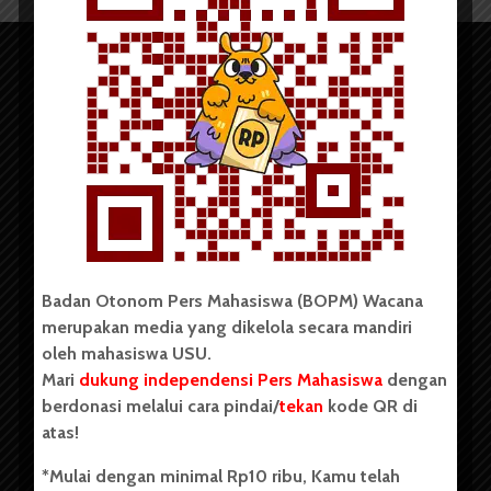
Copyright © 2023. All rights reserved BOPM WACANA.
Badan Otonom Pers Mahasiswa (BOPM) Wacana
merupakan media yang dikelola secara mandiri
Badan Otonom Pers Mahasiswa (BOPM) Wacana merupakan
oleh mahasiswa USU.
pers mahasiswa yang berdiri di luar kampus dan dikelola
Mari
dukung independensi Pers Mahasiswa
dengan
secara mandiri oleh mahasiswa Universitas Sumatera Utara
(USU). Sebelumnya BOPM Wacana merupakan salah satu
berdonasi melalui cara pindai/
tekan
kode QR di
Unit Kegiatan Mahasiswa (UKM) di Universitas Sumatera
atas!
Utara dengan nama Pers Mahasiswa SUARA USU yang
berdiri pada 1 Juli 1995.
*Mulai dengan minimal Rp10 ribu, Kamu telah