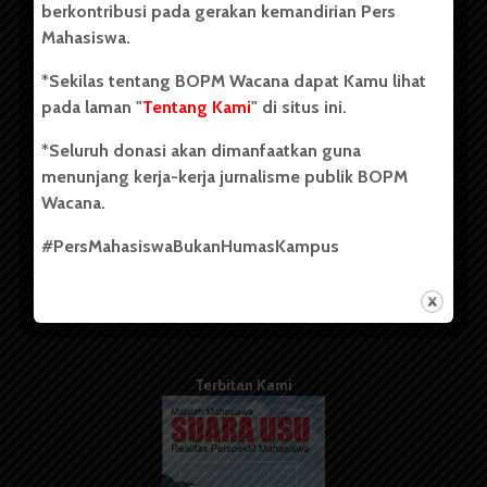
berkontribusi pada gerakan kemandirian Pers
Mahasiswa.
Tentang Kami
*Sekilas tentang BOPM Wacana dapat Kamu lihat
pada laman "
Tentang Kami
" di situs ini.
Kontribusi
*Seluruh donasi akan dimanfaatkan guna
Info Iklan
menunjang kerja-kerja jurnalisme publik BOPM
Pedoman Media Siber
Wacana.
Kode Etik Jurnalistik
#PersMahasiswaBukanHumasKampus
WartaWacana
Terbitan Kami