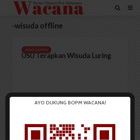
-wisuda offline
BERITA KAMPUS
USU Terapkan Wisuda Luring
AYO DUKUNG BOPM WACANA!
Redaksi
16 November 2021
2 menit waktu baca