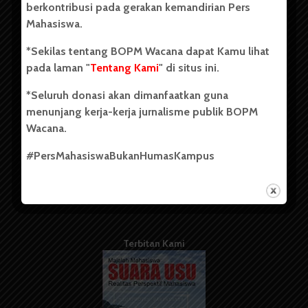
berkontribusi pada gerakan kemandirian Pers
Mahasiswa.
Tentang Kami
*Sekilas tentang BOPM Wacana dapat Kamu lihat
pada laman "
Tentang Kami
" di situs ini.
Kontribusi
*Seluruh donasi akan dimanfaatkan guna
Info Iklan
menunjang kerja-kerja jurnalisme publik BOPM
Pedoman Media Siber
Wacana.
Kode Etik Jurnalistik
#PersMahasiswaBukanHumasKampus
WartaWacana
Terbitan Kami