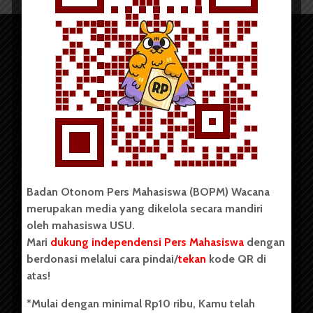
Copyright © 2023. All rights reserved BOPM WACANA.
Badan Otonom Pers Mahasiswa (BOPM) Wacana
merupakan media yang dikelola secara mandiri
Badan Otonom Pers Mahasiswa (BOPM) Wacana merupakan
oleh mahasiswa USU.
pers mahasiswa yang berdiri di luar kampus dan dikelola
Mari
dukung independensi Pers Mahasiswa
dengan
secara mandiri oleh mahasiswa Universitas Sumatera Utara
(USU). Sebelumnya BOPM Wacana merupakan salah satu
berdonasi melalui cara pindai/
tekan
kode QR di
Unit Kegiatan Mahasiswa (UKM) di Universitas Sumatera
atas!
Utara dengan nama Pers Mahasiswa SUARA USU yang
berdiri pada 1 Juli 1995.
*Mulai dengan minimal Rp10 ribu, Kamu telah