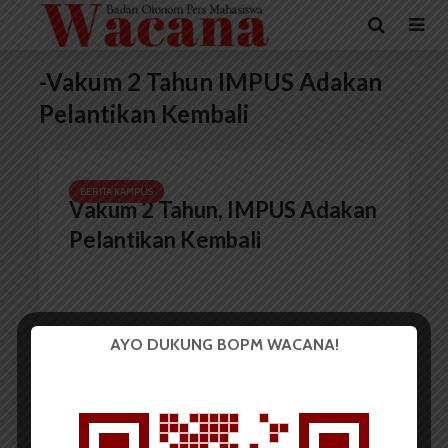
-Vakum 2 Tahun IMPUS Adakan
Pelantikan Kembali
BERITA KAMPUS
Vakum 2 Tahun, IMPUS Adakan
Pelantikan Kembali
AYO DUKUNG BOPM WACANA!
Redaksi
15 Januari 2018
2 menit waktu baca