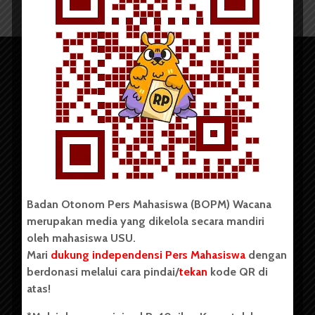
Copyright © 2023. All rights reserved BOPM WACANA.
Badan Otonom Pers Mahasiswa (BOPM) Wacana
merupakan media yang dikelola secara mandiri
oleh mahasiswa USU.
Badan Otonom Pers Mahasiswa (BOPM) Wacana merupakan
pers mahasiswa yang berdiri di luar kampus dan dikelola
Mari
dukung independensi Pers Mahasiswa
dengan
secara mandiri oleh mahasiswa Universitas Sumatera Utara
berdonasi melalui cara pindai/
tekan
kode QR di
(USU). Sebelumnya BOPM Wacana merupakan salah satu
atas!
Unit Kegiatan Mahasiswa (UKM) di Universitas Sumatera
Utara dengan nama Pers Mahasiswa SUARA USU yang