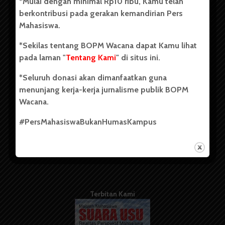
*Mulai dengan minimal Rp10 ribu, Kamu telah
berdiri pada 1 Juli 1995.
berkontribusi pada gerakan kemandirian Pers
Mahasiswa.
*Sekilas tentang BOPM Wacana dapat Kamu lihat
Tentang Kami
pada laman "
Tentang Kami
" di situs ini.
Kontribusi
*Seluruh donasi akan dimanfaatkan guna
Info Iklan
menunjang kerja-kerja jurnalisme publik BOPM
Wacana.
Pedoman Media Siber
#PersMahasiswaBukanHumasKampus
Kode Etik Jurnalistik
WartaWacana
Terbitan Kami