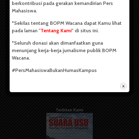
berkontribusi pada gerakan kemandirian Pers
Mahasiswa.
Tentang Kami
*Sekilas tentang BOPM Wacana dapat Kamu lihat
pada laman "
Tentang Kami
" di situs ini.
Kontribusi
*Seluruh donasi akan dimanfaatkan guna
Info Iklan
menunjang kerja-kerja jurnalisme publik BOPM
Pedoman Media Siber
Wacana.
Kode Etik Jurnalistik
#PersMahasiswaBukanHumasKampus
WartaWacana
Terbitan Kami