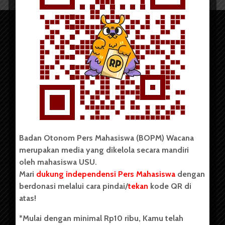
Copyright © 2023. All rights reserved BOPM WACANA.
Badan Otonom Pers Mahasiswa (BOPM) Wacana
merupakan media yang dikelola secara mandiri
Badan Otonom Pers Mahasiswa (BOPM) Wacana merupakan
oleh mahasiswa USU.
pers mahasiswa yang berdiri di luar kampus dan dikelola
Mari
dukung independensi Pers Mahasiswa
dengan
secara mandiri oleh mahasiswa Universitas Sumatera Utara
(USU). Sebelumnya BOPM Wacana merupakan salah satu
berdonasi melalui cara pindai/
tekan
kode QR di
Unit Kegiatan Mahasiswa (UKM) di Universitas Sumatera
atas!
Utara dengan nama Pers Mahasiswa SUARA USU yang
berdiri pada 1 Juli 1995.
*Mulai dengan minimal Rp10 ribu, Kamu telah