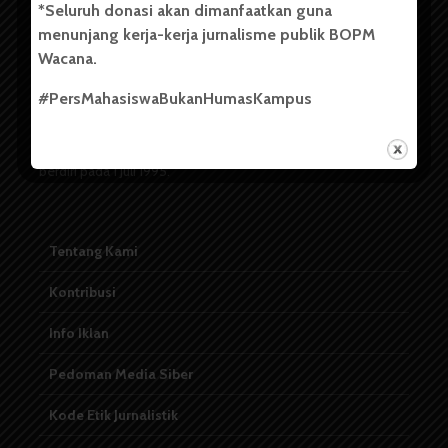
*Seluruh donasi akan dimanfaatkan guna
menunjang kerja-kerja jurnalisme publik BOPM
Badan Otonom Pers Mahasiswa (BOPM) Wacana merupakan
Wacana.
pers mahasiswa yang berdiri di luar kampus dan dikelola
secara mandiri oleh mahasiswa Universitas Sumatera Utara
#PersMahasiswaBukanHumasKampus
(USU). Sebelumnya BOPM Wacana merupakan salah satu
Unit Kegiatan Mahasiswa (UKM) di Universitas Sumatera
Utara dengan nama Pers Mahasiswa SUARA USU yang
berdiri pada 1 Juli 1995.
Tentang Kami
Kontribusi
Info Iklan
Pedoman Media Siber
Kode Etik Jurnalistik