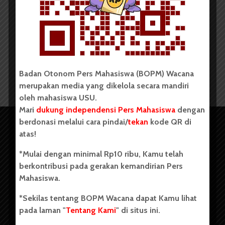
UKM Catur USU Adakan
Perekrutan Anggota Baru
Redaksi
15 Januari 2024
1 menit waktu baca
Badan Otonom Pers Mahasiswa (BOPM) Wacana
merupakan media yang dikelola secara mandiri
oleh mahasiswa USU.
Mari
dukung independensi Pers Mahasiswa
dengan
berdonasi melalui cara pindai/
tekan
kode QR di
atas!
*Mulai dengan minimal Rp10 ribu, Kamu telah
berkontribusi pada gerakan kemandirian Pers
Mahasiswa.
*Sekilas tentang BOPM Wacana dapat Kamu lihat
pada laman "
Tentang Kami
" di situs ini.
Copyright © 2023. All rights reserved BOPM WACANA.