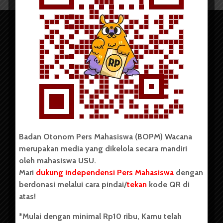
Copyright © 2023. All rights reserved BOPM WACANA.
Badan Otonom Pers Mahasiswa (BOPM) Wacana
merupakan media yang dikelola secara mandiri
Badan Otonom Pers Mahasiswa (BOPM) Wacana merupakan
oleh mahasiswa USU.
pers mahasiswa yang berdiri di luar kampus dan dikelola
Mari
dukung independensi Pers Mahasiswa
dengan
secara mandiri oleh mahasiswa Universitas Sumatera Utara
(USU). Sebelumnya BOPM Wacana merupakan salah satu
berdonasi melalui cara pindai/
tekan
kode QR di
Unit Kegiatan Mahasiswa (UKM) di Universitas Sumatera
atas!
Utara dengan nama Pers Mahasiswa SUARA USU yang
berdiri pada 1 Juli 1995.
*Mulai dengan minimal Rp10 ribu, Kamu telah