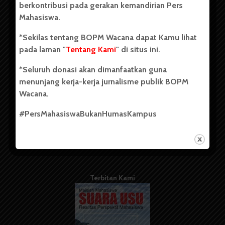
berkontribusi pada gerakan kemandirian Pers
Mahasiswa.
Tentang Kami
*Sekilas tentang BOPM Wacana dapat Kamu lihat
pada laman "
Tentang Kami
" di situs ini.
Kontribusi
*Seluruh donasi akan dimanfaatkan guna
Info Iklan
menunjang kerja-kerja jurnalisme publik BOPM
Pedoman Media Siber
Wacana.
Kode Etik Jurnalistik
#PersMahasiswaBukanHumasKampus
WartaWacana
Terbitan Kami