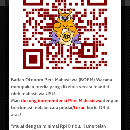
Copyright © 2023. All rights reserved BOPM WACANA.
Badan Otonom Pers Mahasiswa (BOPM) Wacana
merupakan media yang dikelola secara mandiri
Badan Otonom Pers Mahasiswa (BOPM) Wacana merupakan
oleh mahasiswa USU.
pers mahasiswa yang berdiri di luar kampus dan dikelola
Mari
dukung independensi Pers Mahasiswa
dengan
secara mandiri oleh mahasiswa Universitas Sumatera Utara
(USU). Sebelumnya BOPM Wacana merupakan salah satu
berdonasi melalui cara pindai/
tekan
kode QR di
Unit Kegiatan Mahasiswa (UKM) di Universitas Sumatera
atas!
Utara dengan nama Pers Mahasiswa SUARA USU yang
berdiri pada 1 Juli 1995.
*Mulai dengan minimal Rp10 ribu, Kamu telah