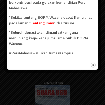
berkontribusi pada gerakan kemandirian Pers
Mahasiswa.
Tentang Kami
*Sekilas tentang BOPM Wacana dapat Kamu lihat
pada laman "
Tentang Kami
" di situs ini.
Kontribusi
*Seluruh donasi akan dimanfaatkan guna
Info Iklan
menunjang kerja-kerja jurnalisme publik BOPM
Pedoman Media Siber
Wacana.
Kode Etik Jurnalistik
#PersMahasiswaBukanHumasKampus
WartaWacana
Terbitan Kami