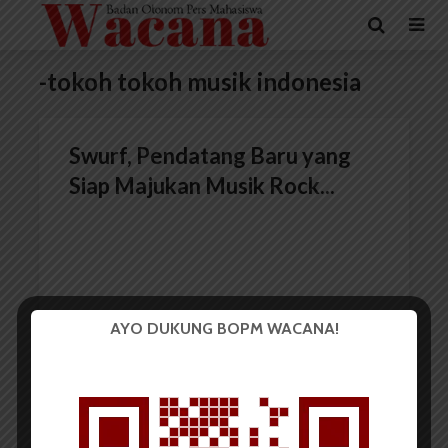
-tokoh tokoh musik indonesia
Swurf, Pendatang Baru yang
Siap Majukan Musik Rock...
AYO DUKUNG BOPM WACANA!
Redaksi
30 Mei 2017
4 menit waktu baca