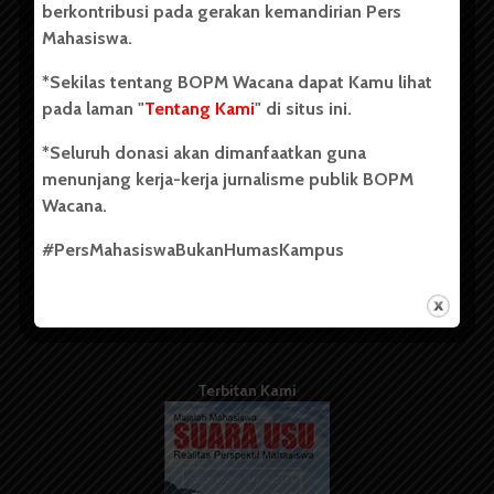
berkontribusi pada gerakan kemandirian Pers
Mahasiswa.
Tentang Kami
*Sekilas tentang BOPM Wacana dapat Kamu lihat
pada laman "
Tentang Kami
" di situs ini.
Kontribusi
*Seluruh donasi akan dimanfaatkan guna
Info Iklan
menunjang kerja-kerja jurnalisme publik BOPM
Pedoman Media Siber
Wacana.
Kode Etik Jurnalistik
#PersMahasiswaBukanHumasKampus
WartaWacana
Terbitan Kami