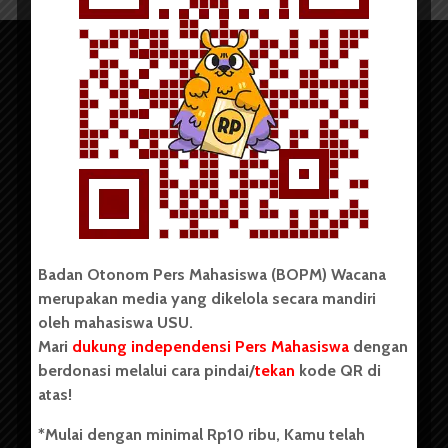
Copyright © 2023. All rights reserved BOPM WACANA.
Badan Otonom Pers Mahasiswa (BOPM) Wacana
merupakan media yang dikelola secara mandiri
Badan Otonom Pers Mahasiswa (BOPM) Wacana merupakan
oleh mahasiswa USU.
pers mahasiswa yang berdiri di luar kampus dan dikelola
Mari
dukung independensi Pers Mahasiswa
dengan
secara mandiri oleh mahasiswa Universitas Sumatera Utara
(USU). Sebelumnya BOPM Wacana merupakan salah satu
berdonasi melalui cara pindai/
tekan
kode QR di
Unit Kegiatan Mahasiswa (UKM) di Universitas Sumatera
atas!
Utara dengan nama Pers Mahasiswa SUARA USU yang
berdiri pada 1 Juli 1995.
*Mulai dengan minimal Rp10 ribu, Kamu telah