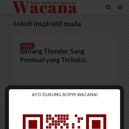
-tokoh inspiratif muda
SOSOK
Bintang Thunder, Sang
Pembual yang Terbukti...
AYO DUKUNG BOPM WACANA!
Redaksi
19 Juni 2017
4 menit waktu baca