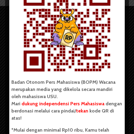
Copyright © 2023. All rights reserved BOPM WACANA.
Badan Otonom Pers Mahasiswa (BOPM) Wacana
merupakan media yang dikelola secara mandiri
Badan Otonom Pers Mahasiswa (BOPM) Wacana merupakan
oleh mahasiswa USU.
pers mahasiswa yang berdiri di luar kampus dan dikelola
Mari
dukung independensi Pers Mahasiswa
dengan
secara mandiri oleh mahasiswa Universitas Sumatera Utara
(USU). Sebelumnya BOPM Wacana merupakan salah satu
berdonasi melalui cara pindai/
tekan
kode QR di
Unit Kegiatan Mahasiswa (UKM) di Universitas Sumatera
atas!
Utara dengan nama Pers Mahasiswa SUARA USU yang
berdiri pada 1 Juli 1995.
*Mulai dengan minimal Rp10 ribu, Kamu telah