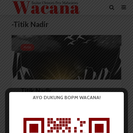
-Titik Nadir
PUISI
Titik Nadir
AYO DUKUNG BOPM WACANA!
Rachel Caroline L. Toruan
30 September 2024
1 menit waktu baca