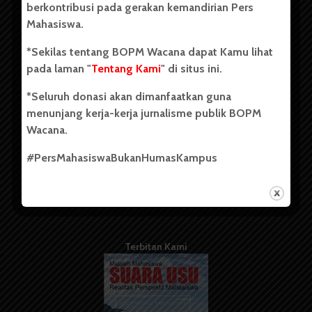
berkontribusi pada gerakan kemandirian Pers
Mahasiswa.
Tentang Kami
*Sekilas tentang BOPM Wacana dapat Kamu lihat
pada laman "
Tentang Kami
" di situs ini.
Kontribusi
*Seluruh donasi akan dimanfaatkan guna
Info Iklan
menunjang kerja-kerja jurnalisme publik BOPM
Pedoman Media Siber
Wacana.
Kode Etik Jurnalistik
#PersMahasiswaBukanHumasKampus
WartaWacana
Terbitan Kami