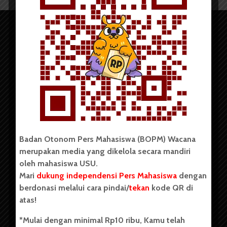
Copyright © 2023. All rights reserved BOPM WACANA.
Badan Otonom Pers Mahasiswa (BOPM) Wacana
merupakan media yang dikelola secara mandiri
Badan Otonom Pers Mahasiswa (BOPM) Wacana merupakan
oleh mahasiswa USU.
pers mahasiswa yang berdiri di luar kampus dan dikelola
Mari
dukung independensi Pers Mahasiswa
dengan
secara mandiri oleh mahasiswa Universitas Sumatera Utara
(USU). Sebelumnya BOPM Wacana merupakan salah satu
berdonasi melalui cara pindai/
tekan
kode QR di
Unit Kegiatan Mahasiswa (UKM) di Universitas Sumatera
atas!
Utara dengan nama Pers Mahasiswa SUARA USU yang
berdiri pada 1 Juli 1995.
*Mulai dengan minimal Rp10 ribu, Kamu telah