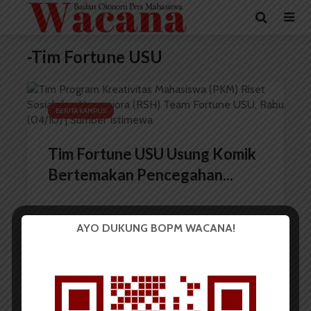
-Tim Fortune USU
BERITA KAMPUS
Tim Fortune USU Usung Komik
Bertemakan Pencegahan...
AYO DUKUNG BOPM WACANA!
Redaksi
4 Oktober 2023
2 menit waktu baca