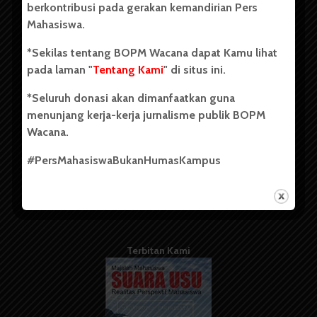
berkontribusi pada gerakan kemandirian Pers
Mahasiswa.
Tentang Kami
*Sekilas tentang BOPM Wacana dapat Kamu lihat
pada laman "
Tentang Kami
" di situs ini.
Kontribusi
*Seluruh donasi akan dimanfaatkan guna
Info Iklan
menunjang kerja-kerja jurnalisme publik BOPM
Pedoman Media Siber
Wacana.
Kode Etik Jurnalistik
#PersMahasiswaBukanHumasKampus
WartaWacana
Terbitan Kami