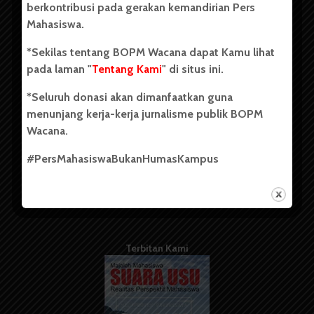
berkontribusi pada gerakan kemandirian Pers
Mahasiswa.
Tentang Kami
*Sekilas tentang BOPM Wacana dapat Kamu lihat
pada laman "
Tentang Kami
" di situs ini.
Kontribusi
*Seluruh donasi akan dimanfaatkan guna
Info Iklan
menunjang kerja-kerja jurnalisme publik BOPM
Pedoman Media Siber
Wacana.
Kode Etik Jurnalistik
#PersMahasiswaBukanHumasKampus
WartaWacana
Terbitan Kami