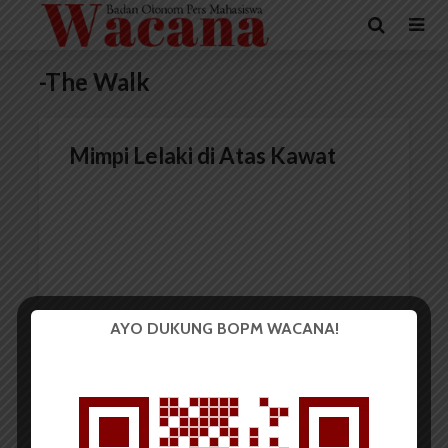
-The Walk
Mimpi Lelaki di Atas Kawat
AYO DUKUNG BOPM WACANA!
Redaksi
29 Januari 2016
4 menit waktu baca