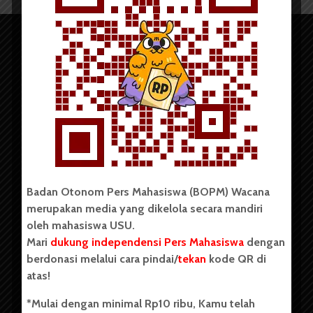
Copyright © 2023. All rights reserved BOPM WACANA.
Badan Otonom Pers Mahasiswa (BOPM) Wacana
merupakan media yang dikelola secara mandiri
Badan Otonom Pers Mahasiswa (BOPM) Wacana merupakan
oleh mahasiswa USU.
pers mahasiswa yang berdiri di luar kampus dan dikelola
Mari
dukung independensi Pers Mahasiswa
dengan
secara mandiri oleh mahasiswa Universitas Sumatera Utara
(USU). Sebelumnya BOPM Wacana merupakan salah satu
berdonasi melalui cara pindai/
tekan
kode QR di
Unit Kegiatan Mahasiswa (UKM) di Universitas Sumatera
atas!
Utara dengan nama Pers Mahasiswa SUARA USU yang
berdiri pada 1 Juli 1995.
*Mulai dengan minimal Rp10 ribu, Kamu telah