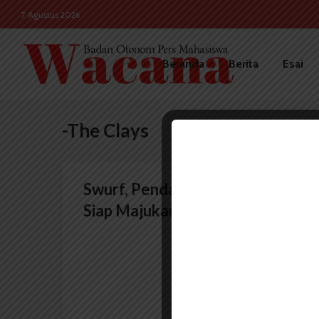
7 Agustus 2026
Beranda
Berita
Esai
-The Clays
Swurf, Pendatang Baru yang
Siap Majukan Musik Rock...