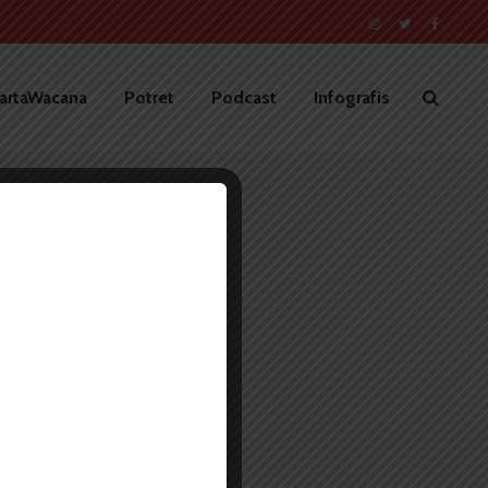
artaWacana
Potret
Podcast
Infografis