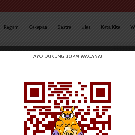
Ragam
Cakapan
Sastra
Ulas
Kata Kita
W
AYO DUKUNG BOPM WACANA!
HIMTI Adakan ART IE 2017