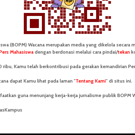
Redaksi
30 April 2017
2 menit waktu baca
wa (BOPM) Wacana merupakan media yang dikelola secara m
Pers Mahasiswa
dengan berdonasi melalui cara pindai/
tekan
ko
tonom Pers Mahasiswa (BOPM)
Tentang Kami
 ribu, Kamu telah berkontribusi pada gerakan kemandirian Pe
merupakan pers mahasiswa
iri di luar kampus dan dikelola
Kontribusi
andiri oleh mahasiswa
ana dapat Kamu lihat pada laman "
Tentang Kami
" di situs ini.
tas Sumatera Utara (USU).
Info Iklan
nya BOPM Wacana merupakan
faatkan guna menunjang kerja-kerja jurnalisme publik BOPM 
tu Unit Kegiatan Mahasiswa
Pedoman Media Siber
 Universitas Sumatera Utara
nama Pers Mahasiswa SUARA
masKampus
Kode Etik Jurnalistik
berdiri pada 1 Juli 1995.
WartaWacana