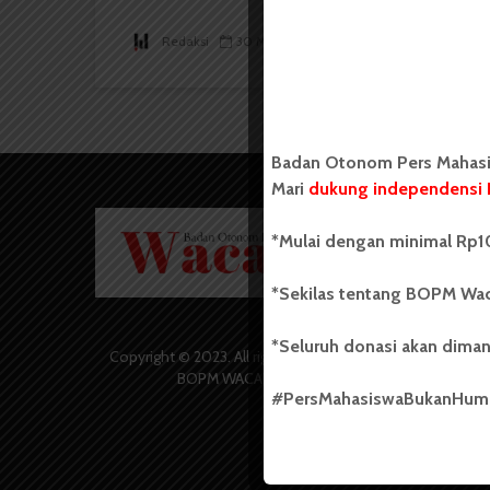
Redaksi
30 Mei 2017
4 menit waktu baca
Badan Otonom Pers Mahasis
Mari
dukung independensi 
Badan O
*Mulai dengan minimal Rp10
Wacana 
yang berd
secara m
*Sekilas tentang BOPM Wac
Universi
Sebelum
*Seluruh donasi akan diman
salah sa
Copyright © 2023. All rights reserved
(UKM) di
BOPM WACANA.
dengan 
#PersMahasiswaBukanHu
USU yang 