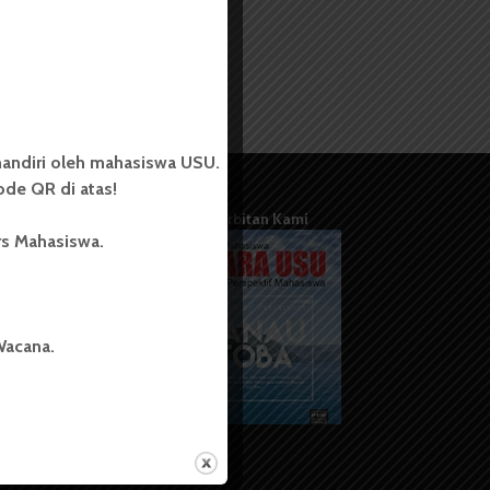
andiri oleh mahasiswa USU.
de QR di atas!
Terbitan Kami
rs Mahasiswa.
Wacana.