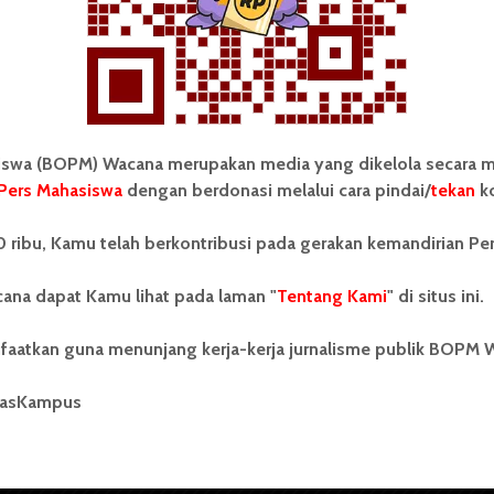
wa (BOPM) Wacana merupakan media yang dikelola secara m
Pers Mahasiswa
dengan berdonasi melalui cara pindai/
tekan
ko
tonom Pers Mahasiswa (BOPM)
Tentang Kami
 ribu, Kamu telah berkontribusi pada gerakan kemandirian Pe
merupakan pers mahasiswa
iri di luar kampus dan dikelola
Kontribusi
andiri oleh mahasiswa
ana dapat Kamu lihat pada laman "
Tentang Kami
" di situs ini.
tas Sumatera Utara (USU).
Info Iklan
nya BOPM Wacana merupakan
faatkan guna menunjang kerja-kerja jurnalisme publik BOPM 
tu Unit Kegiatan Mahasiswa
Pedoman Media Siber
 Universitas Sumatera Utara
nama Pers Mahasiswa SUARA
masKampus
Kode Etik Jurnalistik
berdiri pada 1 Juli 1995.
WartaWacana