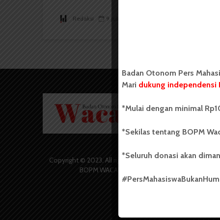
Redaksi
9 Juli 2017
4 menit waktu baca
Badan Otonom Pers Mahasis
Mari
dukung independensi 
Badan O
*Mulai dengan minimal Rp10
Wacana 
yang berd
secara m
*Sekilas tentang BOPM Wac
Universi
Sebelum
*Seluruh donasi akan diman
salah sa
Copyright © 2023. All rights reserved
(UKM) di
BOPM WACANA.
dengan 
#PersMahasiswaBukanHu
USU yang 