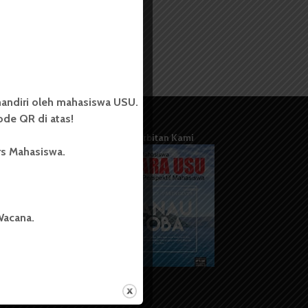
andiri oleh mahasiswa USU.
de QR di atas!
Terbitan Kami
rs Mahasiswa.
Wacana.