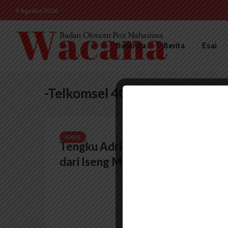
9 Agustus 2026
Beranda
Berita
Esai
-Telkomsel 4G LTE Carnival
SOSOK
Tengku Adrian, Mulai Karier
dari Iseng Membuat Video