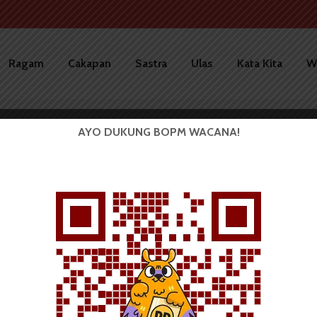
Ragam
Cakapan
Sastra
Ulas
Kata Kita
W
AYO DUKUNG BOPM WACANA!