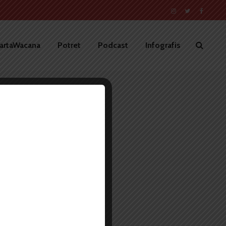
artaWacana
Potret
Podcast
Infografis