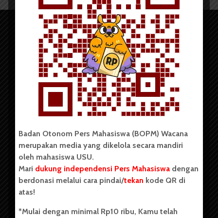
Copyright © 2023. All rights reserved BOPM WACANA.
Badan Otonom Pers Mahasiswa (BOPM) Wacana
merupakan media yang dikelola secara mandiri
Badan Otonom Pers Mahasiswa (BOPM) Wacana merupakan
oleh mahasiswa USU.
pers mahasiswa yang berdiri di luar kampus dan dikelola
Mari
dukung independensi Pers Mahasiswa
dengan
secara mandiri oleh mahasiswa Universitas Sumatera Utara
(USU). Sebelumnya BOPM Wacana merupakan salah satu
berdonasi melalui cara pindai/
tekan
kode QR di
Unit Kegiatan Mahasiswa (UKM) di Universitas Sumatera
atas!
Utara dengan nama Pers Mahasiswa SUARA USU yang
berdiri pada 1 Juli 1995.
*Mulai dengan minimal Rp10 ribu, Kamu telah