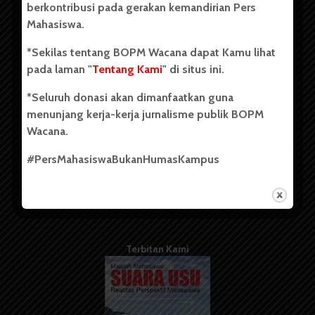
berkontribusi pada gerakan kemandirian Pers
Mahasiswa.
Tentang Kami
*Sekilas tentang BOPM Wacana dapat Kamu lihat
pada laman "
Tentang Kami
" di situs ini.
Kontribusi
*Seluruh donasi akan dimanfaatkan guna
Info Iklan
menunjang kerja-kerja jurnalisme publik BOPM
Pedoman Media Siber
Wacana.
Kode Etik Jurnalistik
#PersMahasiswaBukanHumasKampus
WartaWacana
Terbitan Kami