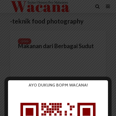
-teknik food photography
LENSA
Makanan dari Berbagai Sudut
AYO DUKUNG BOPM WACANA!
Redaksi
9 Mei 2021
1 menit waktu baca