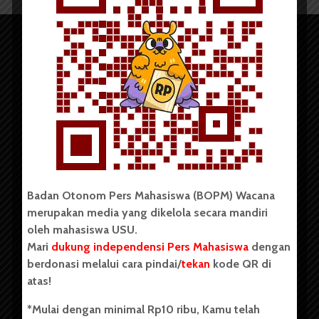
Copyright © 2023. All rights reserved BOPM WACANA.
Badan Otonom Pers Mahasiswa (BOPM) Wacana
merupakan media yang dikelola secara mandiri
Badan Otonom Pers Mahasiswa (BOPM) Wacana merupakan
oleh mahasiswa USU.
pers mahasiswa yang berdiri di luar kampus dan dikelola
Mari
dukung independensi Pers Mahasiswa
dengan
secara mandiri oleh mahasiswa Universitas Sumatera Utara
(USU). Sebelumnya BOPM Wacana merupakan salah satu
berdonasi melalui cara pindai/
tekan
kode QR di
Unit Kegiatan Mahasiswa (UKM) di Universitas Sumatera
atas!
Utara dengan nama Pers Mahasiswa SUARA USU yang
berdiri pada 1 Juli 1995.
*Mulai dengan minimal Rp10 ribu, Kamu telah