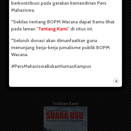
berkontribusi pada gerakan kemandirian Pers
Mahasiswa.
Tentang Kami
*Sekilas tentang BOPM Wacana dapat Kamu lihat
pada laman "
Tentang Kami
" di situs ini.
Kontribusi
*Seluruh donasi akan dimanfaatkan guna
Info Iklan
menunjang kerja-kerja jurnalisme publik BOPM
Pedoman Media Siber
Wacana.
Kode Etik Jurnalistik
#PersMahasiswaBukanHumasKampus
WartaWacana
Terbitan Kami