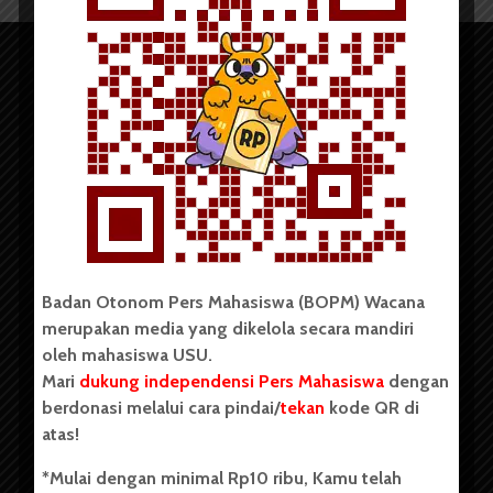
Copyright © 2023. All rights reserved BOPM WACANA.
Badan Otonom Pers Mahasiswa (BOPM) Wacana
merupakan media yang dikelola secara mandiri
Badan Otonom Pers Mahasiswa (BOPM) Wacana merupakan
oleh mahasiswa USU.
pers mahasiswa yang berdiri di luar kampus dan dikelola
Mari
dukung independensi Pers Mahasiswa
dengan
secara mandiri oleh mahasiswa Universitas Sumatera Utara
(USU). Sebelumnya BOPM Wacana merupakan salah satu
berdonasi melalui cara pindai/
tekan
kode QR di
Unit Kegiatan Mahasiswa (UKM) di Universitas Sumatera
atas!
Utara dengan nama Pers Mahasiswa SUARA USU yang
berdiri pada 1 Juli 1995.
*Mulai dengan minimal Rp10 ribu, Kamu telah