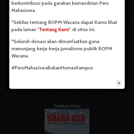
berkontribusi pada gerakan kemandirian Pers
Mahasiswa.
Tentang Kami
*Sekilas tentang BOPM Wacana dapat Kamu lihat
pada laman "
Tentang Kami
" di situs ini.
Kontribusi
*Seluruh donasi akan dimanfaatkan guna
Info Iklan
menunjang kerja-kerja jurnalisme publik BOPM
Pedoman Media Siber
Wacana.
Kode Etik Jurnalistik
#PersMahasiswaBukanHumasKampus
WartaWacana
Terbitan Kami