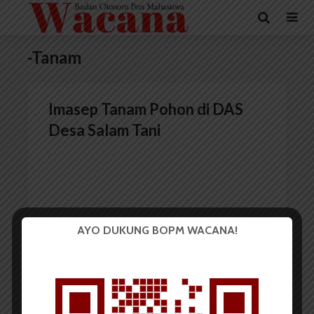
-Tanam
Imasep Tanam Pohon di DAS
Desa Salam Tani
AYO DUKUNG BOPM WACANA!
Redaksi
28 September 2015
2 menit waktu baca