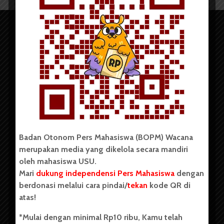
Copyright © 2023. All rights reserved BOPM WACANA.
Badan Otonom Pers Mahasiswa (BOPM) Wacana
merupakan media yang dikelola secara mandiri
Badan Otonom Pers Mahasiswa (BOPM) Wacana merupakan
oleh mahasiswa USU.
pers mahasiswa yang berdiri di luar kampus dan dikelola
Mari
dukung independensi Pers Mahasiswa
dengan
secara mandiri oleh mahasiswa Universitas Sumatera Utara
(USU). Sebelumnya BOPM Wacana merupakan salah satu
berdonasi melalui cara pindai/
tekan
kode QR di
Unit Kegiatan Mahasiswa (UKM) di Universitas Sumatera
atas!
Utara dengan nama Pers Mahasiswa SUARA USU yang
berdiri pada 1 Juli 1995.
*Mulai dengan minimal Rp10 ribu, Kamu telah