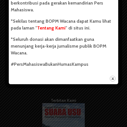
berkontribusi pada gerakan kemandirian Pers
Mahasiswa.
Tentang Kami
*Sekilas tentang BOPM Wacana dapat Kamu lihat
pada laman "
Tentang Kami
" di situs ini.
Kontribusi
*Seluruh donasi akan dimanfaatkan guna
Info Iklan
menunjang kerja-kerja jurnalisme publik BOPM
Pedoman Media Siber
Wacana.
Kode Etik Jurnalistik
#PersMahasiswaBukanHumasKampus
WartaWacana
Terbitan Kami