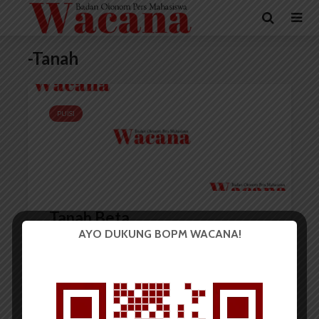
-Tanah
PUISI
Tanah Beta
AYO DUKUNG BOPM WACANA!
Redaksi
2 Januari 2015
1 menit waktu baca