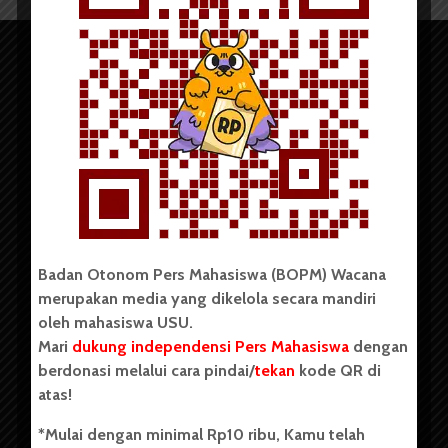
Copyright © 2023. All rights reserved BOPM WACANA.
Badan Otonom Pers Mahasiswa (BOPM) Wacana
merupakan media yang dikelola secara mandiri
Badan Otonom Pers Mahasiswa (BOPM) Wacana merupakan
oleh mahasiswa USU.
pers mahasiswa yang berdiri di luar kampus dan dikelola
Mari
dukung independensi Pers Mahasiswa
dengan
secara mandiri oleh mahasiswa Universitas Sumatera Utara
(USU). Sebelumnya BOPM Wacana merupakan salah satu
berdonasi melalui cara pindai/
tekan
kode QR di
Unit Kegiatan Mahasiswa (UKM) di Universitas Sumatera
atas!
Utara dengan nama Pers Mahasiswa SUARA USU yang
berdiri pada 1 Juli 1995.
*Mulai dengan minimal Rp10 ribu, Kamu telah