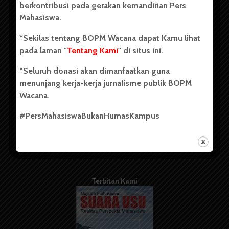
berkontribusi pada gerakan kemandirian Pers
Mahasiswa.
Tentang Kami
*Sekilas tentang BOPM Wacana dapat Kamu lihat
pada laman "
Tentang Kami
" di situs ini.
Kontribusi
*Seluruh donasi akan dimanfaatkan guna
Info Iklan
menunjang kerja-kerja jurnalisme publik BOPM
Pedoman Media Siber
Wacana.
Kode Etik Jurnalistik
#PersMahasiswaBukanHumasKampus
WartaWacana
Terbitan Kami