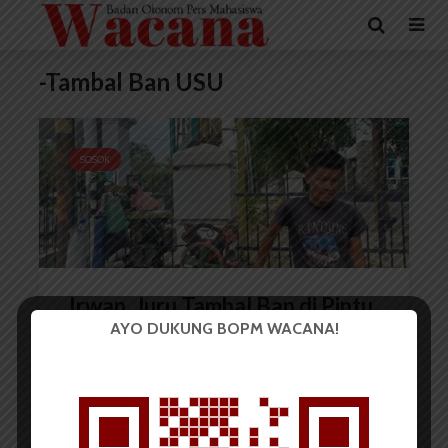
-Tambal Ban USU
SOSOK
Irwan, Juru Tambal Ban di Pintu
AYO DUKUNG BOPM WACANA!
Satu USU
Redaksi
11 Februari 2025
4 menit waktu baca