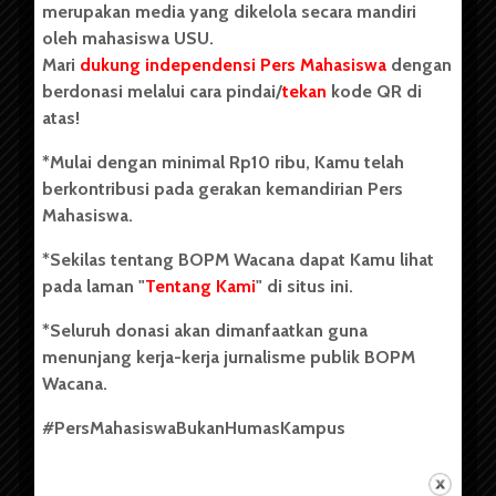
merupakan media yang dikelola secara mandiri
oleh mahasiswa USU.
Mari
dukung independensi Pers Mahasiswa
dengan
berdonasi melalui cara pindai/
tekan
kode QR di
Copyright © 2023. All rights reserved BOPM WACANA.
atas!
*Mulai dengan minimal Rp10 ribu, Kamu telah
berkontribusi pada gerakan kemandirian Pers
Badan Otonom Pers Mahasiswa (BOPM) Wacana merupakan
Mahasiswa.
pers mahasiswa yang berdiri di luar kampus dan dikelola
secara mandiri oleh mahasiswa Universitas Sumatera Utara
*Sekilas tentang BOPM Wacana dapat Kamu lihat
(USU). Sebelumnya BOPM Wacana merupakan salah satu
pada laman "
Tentang Kami
" di situs ini.
Unit Kegiatan Mahasiswa (UKM) di Universitas Sumatera
Utara dengan nama Pers Mahasiswa SUARA USU yang
*Seluruh donasi akan dimanfaatkan guna
berdiri pada 1 Juli 1995.
menunjang kerja-kerja jurnalisme publik BOPM
Wacana.
Tentang Kami
#PersMahasiswaBukanHumasKampus
Kontribusi