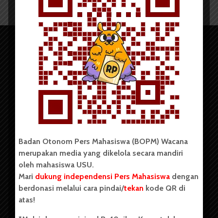
Copyright © 2023. All rights reserved BOPM WACANA.
Badan Otonom Pers Mahasiswa (BOPM) Wacana
merupakan media yang dikelola secara mandiri
oleh mahasiswa USU.
Badan Otonom Pers Mahasiswa (BOPM) Wacana merupakan
pers mahasiswa yang berdiri di luar kampus dan dikelola
Mari
dukung independensi Pers Mahasiswa
dengan
secara mandiri oleh mahasiswa Universitas Sumatera Utara
berdonasi melalui cara pindai/
tekan
kode QR di
(USU). Sebelumnya BOPM Wacana merupakan salah satu
atas!
Unit Kegiatan Mahasiswa (UKM) di Universitas Sumatera
Utara dengan nama Pers Mahasiswa SUARA USU yang