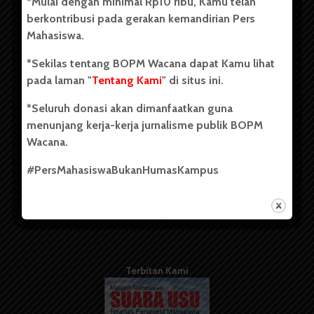
*Mulai dengan minimal Rp10 ribu, Kamu telah
berdiri pada 1 Juli 1995.
berkontribusi pada gerakan kemandirian Pers
Mahasiswa.
*Sekilas tentang BOPM Wacana dapat Kamu lihat
Tentang Kami
pada laman "
Tentang Kami
" di situs ini.
Kontribusi
*Seluruh donasi akan dimanfaatkan guna
Info Iklan
menunjang kerja-kerja jurnalisme publik BOPM
Wacana.
Pedoman Media Siber
#PersMahasiswaBukanHumasKampus
Kode Etik Jurnalistik
WartaWacana
Terbitan Kami