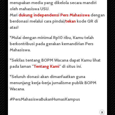
merupakan media yang dikelola secara mandiri
oleh mahasiswa USU.
Mari
dukung independensi Pers Mahasiswa
dengan
berdonasi melalui cara pindai/
tekan
kode QR di
Copyright © 2023. All rights reserved BOPM WACANA.
atas!
*Mulai dengan minimal Rp10 ribu, Kamu telah
berkontribusi pada gerakan kemandirian Pers
Badan Otonom Pers Mahasiswa (BOPM) Wacana merupakan
Mahasiswa.
pers mahasiswa yang berdiri di luar kampus dan dikelola
secara mandiri oleh mahasiswa Universitas Sumatera Utara
*Sekilas tentang BOPM Wacana dapat Kamu lihat
(USU). Sebelumnya BOPM Wacana merupakan salah satu
pada laman "
Tentang Kami
" di situs ini.
Unit Kegiatan Mahasiswa (UKM) di Universitas Sumatera
Utara dengan nama Pers Mahasiswa SUARA USU yang
*Seluruh donasi akan dimanfaatkan guna
berdiri pada 1 Juli 1995.
menunjang kerja-kerja jurnalisme publik BOPM
Wacana.
Tentang Kami
#PersMahasiswaBukanHumasKampus
Kontribusi