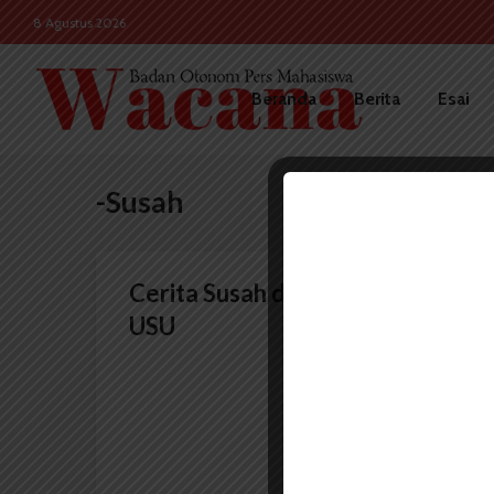
8 Agustus 2026
Beranda
Berita
Esai
-Susah
Cerita Susah di Balik Pemira
USU