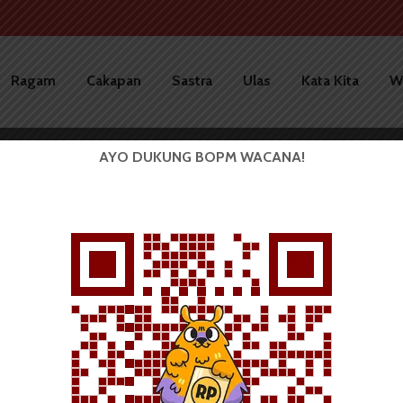
Ragam
Cakapan
Sastra
Ulas
Kata Kita
W
AYO DUKUNG BOPM WACANA!