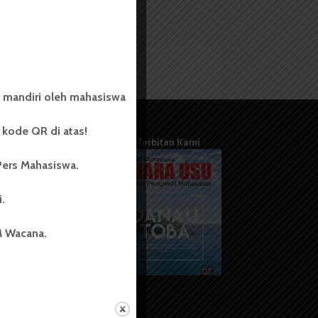
 mandiri oleh mahasiswa
kode QR di atas!
Terbitan Kami
Pers Mahasiswa.
i.
M Wacana.