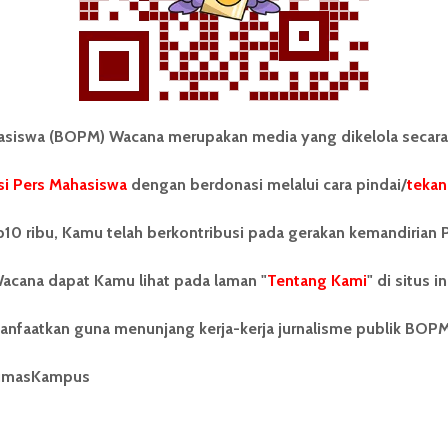
iswa (BOPM) Wacana merupakan media yang dikelola secara
i Pers Mahasiswa
dengan berdonasi melalui cara pindai/
tekan
tonom Pers Mahasiswa (BOPM)
Tentang Kami
merupakan pers mahasiswa
10 ribu, Kamu telah berkontribusi pada gerakan kemandirian 
iri di luar kampus dan dikelola
Kontribusi
andiri oleh mahasiswa
acana dapat Kamu lihat pada laman "
tas Sumatera Utara (USU).
Tentang Kami
" di situs in
Info Iklan
nya BOPM Wacana merupakan
tu Unit Kegiatan Mahasiswa
Pedoman Media Siber
anfaatkan guna menunjang kerja-kerja jurnalisme publik BOP
 Universitas Sumatera Utara
nama Pers Mahasiswa SUARA
Kode Etik Jurnalistik
umasKampus
berdiri pada 1 Juli 1995.
WartaWacana