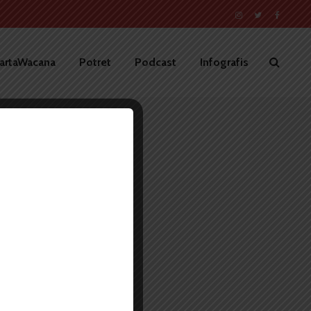
artaWacana
Potret
Podcast
Infografis