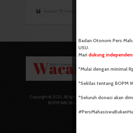
Redaksi
1 Desember 2014
7 menit waktu baca
Badan Otonom Pers Mahas
USU.
Mari
dukung independens
Badan O
Wacana 
*Mulai dengan minimal Rp
yang berd
secara m
*Sekilas tentang BOPM W
Universi
Sebelum
salah sa
Copyright © 2023. All rights reserved
*Seluruh donasi akan dim
(UKM) di
BOPM WACANA.
dengan 
#PersMahasiswaBukanH
USU yang 