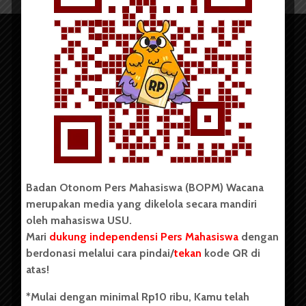
Copyright © 2023. All rights reserved BOPM WACANA.
Badan Otonom Pers Mahasiswa (BOPM) Wacana
merupakan media yang dikelola secara mandiri
Badan Otonom Pers Mahasiswa (BOPM) Wacana merupakan
oleh mahasiswa USU.
pers mahasiswa yang berdiri di luar kampus dan dikelola
Mari
dukung independensi Pers Mahasiswa
dengan
secara mandiri oleh mahasiswa Universitas Sumatera Utara
(USU). Sebelumnya BOPM Wacana merupakan salah satu
berdonasi melalui cara pindai/
tekan
kode QR di
Unit Kegiatan Mahasiswa (UKM) di Universitas Sumatera
atas!
Utara dengan nama Pers Mahasiswa SUARA USU yang
berdiri pada 1 Juli 1995.
*Mulai dengan minimal Rp10 ribu, Kamu telah