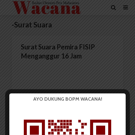
-Surat Suara
Surat Suara Pemira FISIP
Menganggur 16 Jam
AYO DUKUNG BOPM WACANA!
Redaksi
12 Desember 2014
2 menit waktu baca