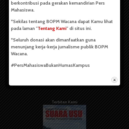
berkontribusi pada gerakan kemandirian Pers
Mahasiswa.
Tentang Kami
*Sekilas tentang BOPM Wacana dapat Kamu lihat
pada laman "
Tentang Kami
" di situs ini.
Kontribusi
*Seluruh donasi akan dimanfaatkan guna
Info Iklan
menunjang kerja-kerja jurnalisme publik BOPM
Pedoman Media Siber
Wacana.
Kode Etik Jurnalistik
#PersMahasiswaBukanHumasKampus
WartaWacana
Terbitan Kami