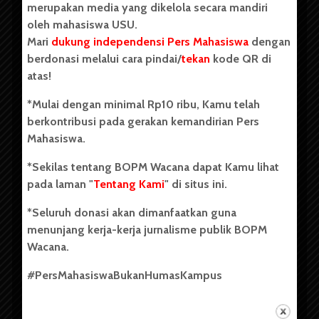
merupakan media yang dikelola secara mandiri
oleh mahasiswa USU.
Mari
dukung independensi Pers Mahasiswa
dengan
berdonasi melalui cara pindai/
tekan
kode QR di
Copyright © 2023. All rights reserved BOPM WACANA.
atas!
*Mulai dengan minimal Rp10 ribu, Kamu telah
berkontribusi pada gerakan kemandirian Pers
Badan Otonom Pers Mahasiswa (BOPM) Wacana merupakan
Mahasiswa.
pers mahasiswa yang berdiri di luar kampus dan dikelola
secara mandiri oleh mahasiswa Universitas Sumatera Utara
*Sekilas tentang BOPM Wacana dapat Kamu lihat
(USU). Sebelumnya BOPM Wacana merupakan salah satu
pada laman "
Tentang Kami
" di situs ini.
Unit Kegiatan Mahasiswa (UKM) di Universitas Sumatera
Utara dengan nama Pers Mahasiswa SUARA USU yang
*Seluruh donasi akan dimanfaatkan guna
berdiri pada 1 Juli 1995.
menunjang kerja-kerja jurnalisme publik BOPM
Wacana.
Tentang Kami
#PersMahasiswaBukanHumasKampus
Kontribusi