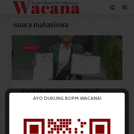
-suara mahasiswa
KATA KITA
Kata Mahasiswa USU Soal
AYO DUKUNG BOPM WACANA!
Kinerja Polisi
Elizabeth Flora Sihaloho
12 Februari 2025
6 menit waktu baca