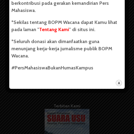
berkontribusi pada gerakan kemandirian Pers
Mahasiswa.
Tentang Kami
*Sekilas tentang BOPM Wacana dapat Kamu lihat
pada laman "
Tentang Kami
" di situs ini.
Kontribusi
*Seluruh donasi akan dimanfaatkan guna
Info Iklan
menunjang kerja-kerja jurnalisme publik BOPM
Pedoman Media Siber
Wacana.
Kode Etik Jurnalistik
#PersMahasiswaBukanHumasKampus
WartaWacana
Terbitan Kami