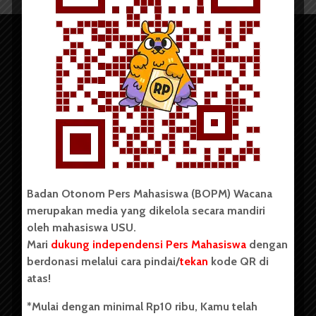
Copyright © 2023. All rights reserved BOPM WACANA.
Badan Otonom Pers Mahasiswa (BOPM) Wacana
merupakan media yang dikelola secara mandiri
Badan Otonom Pers Mahasiswa (BOPM) Wacana merupakan
oleh mahasiswa USU.
pers mahasiswa yang berdiri di luar kampus dan dikelola
Mari
dukung independensi Pers Mahasiswa
dengan
secara mandiri oleh mahasiswa Universitas Sumatera Utara
(USU). Sebelumnya BOPM Wacana merupakan salah satu
berdonasi melalui cara pindai/
tekan
kode QR di
Unit Kegiatan Mahasiswa (UKM) di Universitas Sumatera
atas!
Utara dengan nama Pers Mahasiswa SUARA USU yang
berdiri pada 1 Juli 1995.
*Mulai dengan minimal Rp10 ribu, Kamu telah