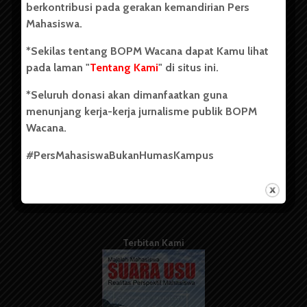
berkontribusi pada gerakan kemandirian Pers
Mahasiswa.
Tentang Kami
*Sekilas tentang BOPM Wacana dapat Kamu lihat
pada laman "
Tentang Kami
" di situs ini.
Kontribusi
*Seluruh donasi akan dimanfaatkan guna
Info Iklan
menunjang kerja-kerja jurnalisme publik BOPM
Pedoman Media Siber
Wacana.
Kode Etik Jurnalistik
#PersMahasiswaBukanHumasKampus
WartaWacana
Terbitan Kami