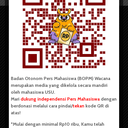
Copyright © 2023. All rights reserved BOPM WACANA.
Badan Otonom Pers Mahasiswa (BOPM) Wacana
merupakan media yang dikelola secara mandiri
Badan Otonom Pers Mahasiswa (BOPM) Wacana merupakan
oleh mahasiswa USU.
pers mahasiswa yang berdiri di luar kampus dan dikelola
Mari
dukung independensi Pers Mahasiswa
dengan
secara mandiri oleh mahasiswa Universitas Sumatera Utara
(USU). Sebelumnya BOPM Wacana merupakan salah satu
berdonasi melalui cara pindai/
tekan
kode QR di
Unit Kegiatan Mahasiswa (UKM) di Universitas Sumatera
atas!
Utara dengan nama Pers Mahasiswa SUARA USU yang
berdiri pada 1 Juli 1995.
*Mulai dengan minimal Rp10 ribu, Kamu telah