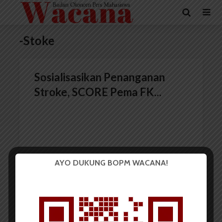
-Stoke
Sosialisasikan Penanganan
Stroke, SCORE Pema FK...
AYO DUKUNG BOPM WACANA!
Redaksi
31 Januari 2016
2 menit waktu baca