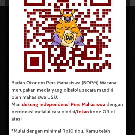
Copyright © 2023. All rights reserved BOPM WACANA.
Badan Otonom Pers Mahasiswa (BOPM) Wacana
merupakan media yang dikelola secara mandiri
Badan Otonom Pers Mahasiswa (BOPM) Wacana merupakan
oleh mahasiswa USU.
pers mahasiswa yang berdiri di luar kampus dan dikelola
Mari
dukung independensi Pers Mahasiswa
dengan
secara mandiri oleh mahasiswa Universitas Sumatera Utara
(USU). Sebelumnya BOPM Wacana merupakan salah satu
berdonasi melalui cara pindai/
tekan
kode QR di
Unit Kegiatan Mahasiswa (UKM) di Universitas Sumatera
atas!
Utara dengan nama Pers Mahasiswa SUARA USU yang
berdiri pada 1 Juli 1995.
*Mulai dengan minimal Rp10 ribu, Kamu telah