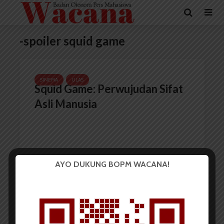
-spoiler squid game
SINEMA
ULAS
Squid Game: Perwujudan Sifat
Asli Manusia
AYO DUKUNG BOPM WACANA!
Adinda Khairani
29 September 2021
4 menit waktu baca