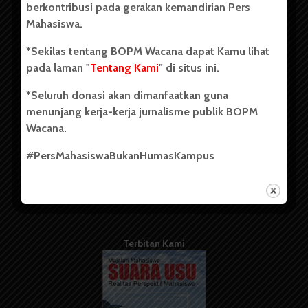
berkontribusi pada gerakan kemandirian Pers
Mahasiswa.
Tentang Kami
*Sekilas tentang BOPM Wacana dapat Kamu lihat
pada laman "
Tentang Kami
" di situs ini.
Kontribusi
*Seluruh donasi akan dimanfaatkan guna
Info Iklan
menunjang kerja-kerja jurnalisme publik BOPM
Pedoman Media Siber
Wacana.
Kode Etik Jurnalistik
#PersMahasiswaBukanHumasKampus
WartaWacana
Terbitan Kami