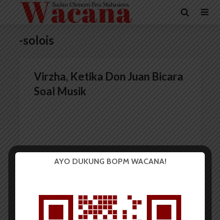
-solois
Virzha, Ketika Don Juan Bicara
Soal Musik
AYO DUKUNG BOPM WACANA!
Redaksi
11 November 2014
5 menit waktu baca