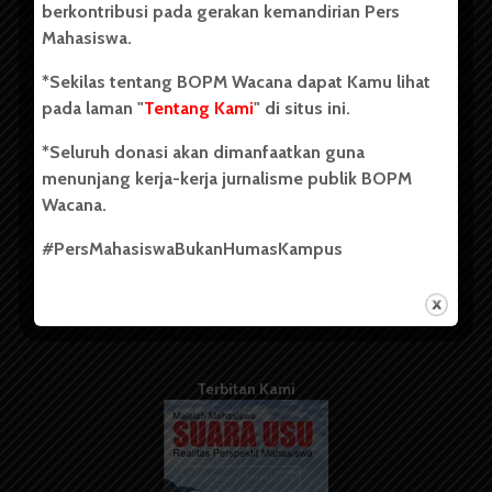
berkontribusi pada gerakan kemandirian Pers
Mahasiswa.
Tentang Kami
*Sekilas tentang BOPM Wacana dapat Kamu lihat
pada laman "
Tentang Kami
" di situs ini.
Kontribusi
*Seluruh donasi akan dimanfaatkan guna
Info Iklan
menunjang kerja-kerja jurnalisme publik BOPM
Pedoman Media Siber
Wacana.
Kode Etik Jurnalistik
#PersMahasiswaBukanHumasKampus
WartaWacana
Terbitan Kami