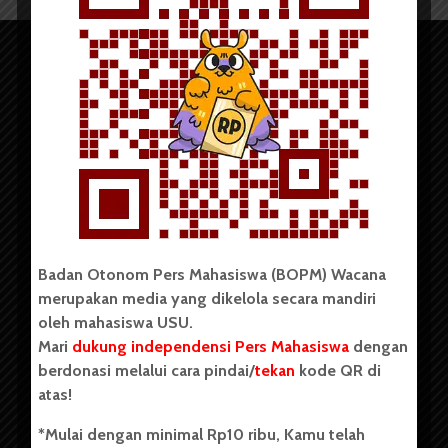
Copyright © 2023. All rights reserved BOPM WACANA.
Badan Otonom Pers Mahasiswa (BOPM) Wacana
merupakan media yang dikelola secara mandiri
Badan Otonom Pers Mahasiswa (BOPM) Wacana merupakan
oleh mahasiswa USU.
pers mahasiswa yang berdiri di luar kampus dan dikelola
Mari
dukung independensi Pers Mahasiswa
dengan
secara mandiri oleh mahasiswa Universitas Sumatera Utara
(USU). Sebelumnya BOPM Wacana merupakan salah satu
berdonasi melalui cara pindai/
tekan
kode QR di
Unit Kegiatan Mahasiswa (UKM) di Universitas Sumatera
atas!
Utara dengan nama Pers Mahasiswa SUARA USU yang
berdiri pada 1 Juli 1995.
*Mulai dengan minimal Rp10 ribu, Kamu telah