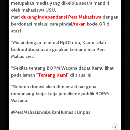
merupakan media yang dikelola secara mandiri
oleh mahasiswa USU.
Mari
dukung independensi Pers Mahasiswa
dengan
berdonasi melalui cara pindai/
tekan
kode QR di
Copyright © 2023. All rights reserved BOPM WACANA.
atas!
*Mulai dengan minimal Rp10 ribu, Kamu telah
berkontribusi pada gerakan kemandirian Pers
Badan Otonom Pers Mahasiswa (BOPM) Wacana merupakan
Mahasiswa.
pers mahasiswa yang berdiri di luar kampus dan dikelola
secara mandiri oleh mahasiswa Universitas Sumatera Utara
*Sekilas tentang BOPM Wacana dapat Kamu lihat
(USU). Sebelumnya BOPM Wacana merupakan salah satu
pada laman "
Tentang Kami
" di situs ini.
Unit Kegiatan Mahasiswa (UKM) di Universitas Sumatera
Utara dengan nama Pers Mahasiswa SUARA USU yang
*Seluruh donasi akan dimanfaatkan guna
berdiri pada 1 Juli 1995.
menunjang kerja-kerja jurnalisme publik BOPM
Wacana.
Tentang Kami
#PersMahasiswaBukanHumasKampus
Kontribusi