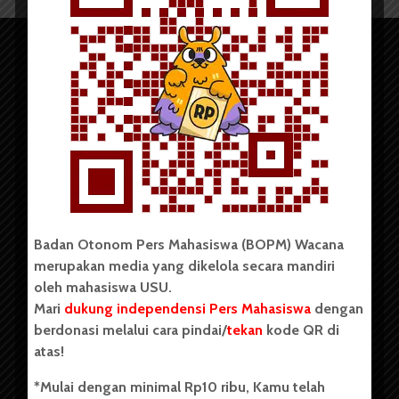
Copyright © 2023. All rights reserved BOPM WACANA.
Badan Otonom Pers Mahasiswa (BOPM) Wacana
merupakan media yang dikelola secara mandiri
Badan Otonom Pers Mahasiswa (BOPM) Wacana merupakan
oleh mahasiswa USU.
pers mahasiswa yang berdiri di luar kampus dan dikelola
Mari
dukung independensi Pers Mahasiswa
dengan
secara mandiri oleh mahasiswa Universitas Sumatera Utara
(USU). Sebelumnya BOPM Wacana merupakan salah satu
berdonasi melalui cara pindai/
tekan
kode QR di
Unit Kegiatan Mahasiswa (UKM) di Universitas Sumatera
atas!
Utara dengan nama Pers Mahasiswa SUARA USU yang
berdiri pada 1 Juli 1995.
*Mulai dengan minimal Rp10 ribu, Kamu telah