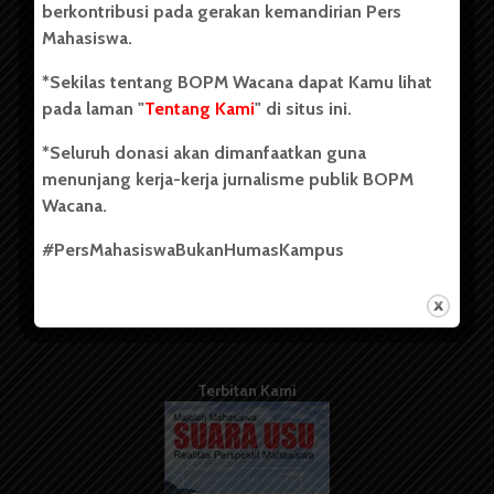
berkontribusi pada gerakan kemandirian Pers
Mahasiswa.
Tentang Kami
*Sekilas tentang BOPM Wacana dapat Kamu lihat
pada laman "
Tentang Kami
" di situs ini.
Kontribusi
*Seluruh donasi akan dimanfaatkan guna
Info Iklan
menunjang kerja-kerja jurnalisme publik BOPM
Pedoman Media Siber
Wacana.
Kode Etik Jurnalistik
#PersMahasiswaBukanHumasKampus
WartaWacana
Terbitan Kami