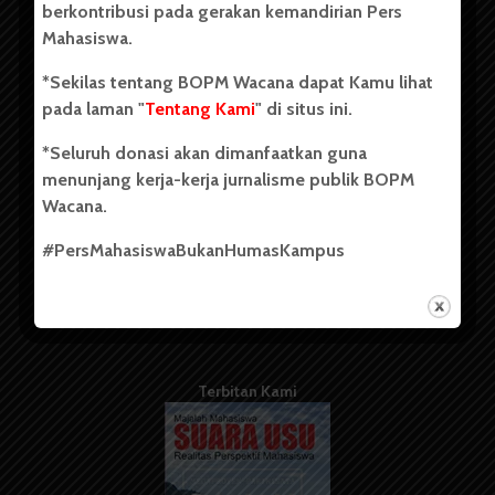
berkontribusi pada gerakan kemandirian Pers
Mahasiswa.
Tentang Kami
*Sekilas tentang BOPM Wacana dapat Kamu lihat
pada laman "
Tentang Kami
" di situs ini.
Kontribusi
*Seluruh donasi akan dimanfaatkan guna
Info Iklan
menunjang kerja-kerja jurnalisme publik BOPM
Pedoman Media Siber
Wacana.
Kode Etik Jurnalistik
#PersMahasiswaBukanHumasKampus
WartaWacana
Terbitan Kami