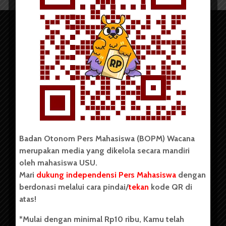
Copyright © 2023. All rights reserved BOPM WACANA.
Badan Otonom Pers Mahasiswa (BOPM) Wacana
merupakan media yang dikelola secara mandiri
Badan Otonom Pers Mahasiswa (BOPM) Wacana merupakan
oleh mahasiswa USU.
pers mahasiswa yang berdiri di luar kampus dan dikelola
Mari
dukung independensi Pers Mahasiswa
dengan
secara mandiri oleh mahasiswa Universitas Sumatera Utara
(USU). Sebelumnya BOPM Wacana merupakan salah satu
berdonasi melalui cara pindai/
tekan
kode QR di
Unit Kegiatan Mahasiswa (UKM) di Universitas Sumatera
atas!
Utara dengan nama Pers Mahasiswa SUARA USU yang
berdiri pada 1 Juli 1995.
*Mulai dengan minimal Rp10 ribu, Kamu telah