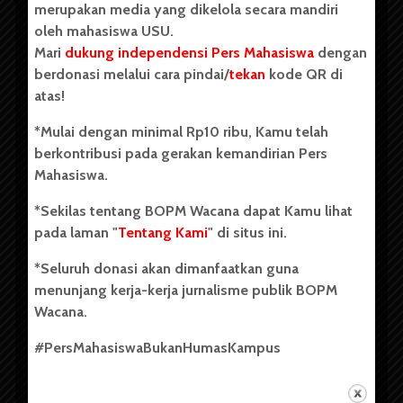
merupakan media yang dikelola secara mandiri
oleh mahasiswa USU.
Mari
dukung independensi Pers Mahasiswa
dengan
berdonasi melalui cara pindai/
tekan
kode QR di
Copyright © 2023. All rights reserved BOPM WACANA.
atas!
*Mulai dengan minimal Rp10 ribu, Kamu telah
berkontribusi pada gerakan kemandirian Pers
Badan Otonom Pers Mahasiswa (BOPM) Wacana merupakan
Mahasiswa.
pers mahasiswa yang berdiri di luar kampus dan dikelola
secara mandiri oleh mahasiswa Universitas Sumatera Utara
*Sekilas tentang BOPM Wacana dapat Kamu lihat
(USU). Sebelumnya BOPM Wacana merupakan salah satu
pada laman "
Tentang Kami
" di situs ini.
Unit Kegiatan Mahasiswa (UKM) di Universitas Sumatera
Utara dengan nama Pers Mahasiswa SUARA USU yang
*Seluruh donasi akan dimanfaatkan guna
berdiri pada 1 Juli 1995.
menunjang kerja-kerja jurnalisme publik BOPM
Wacana.
Tentang Kami
#PersMahasiswaBukanHumasKampus
Kontribusi