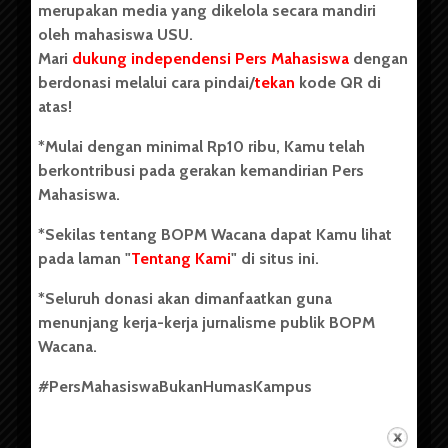
merupakan media yang dikelola secara mandiri
oleh mahasiswa USU.
Mari
dukung independensi Pers Mahasiswa
dengan
berdonasi melalui cara pindai/
tekan
kode QR di
Copyright © 2023. All rights reserved BOPM WACANA.
atas!
*Mulai dengan minimal Rp10 ribu, Kamu telah
berkontribusi pada gerakan kemandirian Pers
Badan Otonom Pers Mahasiswa (BOPM) Wacana merupakan
Mahasiswa.
pers mahasiswa yang berdiri di luar kampus dan dikelola
secara mandiri oleh mahasiswa Universitas Sumatera Utara
*Sekilas tentang BOPM Wacana dapat Kamu lihat
(USU). Sebelumnya BOPM Wacana merupakan salah satu
pada laman "
Tentang Kami
" di situs ini.
Unit Kegiatan Mahasiswa (UKM) di Universitas Sumatera
Utara dengan nama Pers Mahasiswa SUARA USU yang
*Seluruh donasi akan dimanfaatkan guna
berdiri pada 1 Juli 1995.
menunjang kerja-kerja jurnalisme publik BOPM
Wacana.
Tentang Kami
#PersMahasiswaBukanHumasKampus
Kontribusi