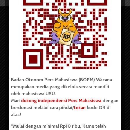
Copyright © 2023. All rights reserved BOPM WACANA.
Badan Otonom Pers Mahasiswa (BOPM) Wacana
merupakan media yang dikelola secara mandiri
Badan Otonom Pers Mahasiswa (BOPM) Wacana merupakan
oleh mahasiswa USU.
pers mahasiswa yang berdiri di luar kampus dan dikelola
Mari
dukung independensi Pers Mahasiswa
dengan
secara mandiri oleh mahasiswa Universitas Sumatera Utara
(USU). Sebelumnya BOPM Wacana merupakan salah satu
berdonasi melalui cara pindai/
tekan
kode QR di
Unit Kegiatan Mahasiswa (UKM) di Universitas Sumatera
atas!
Utara dengan nama Pers Mahasiswa SUARA USU yang
berdiri pada 1 Juli 1995.
*Mulai dengan minimal Rp10 ribu, Kamu telah