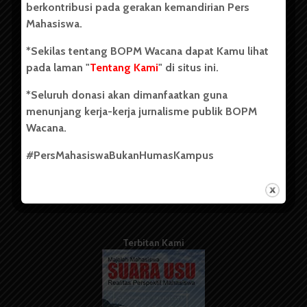
berkontribusi pada gerakan kemandirian Pers
Mahasiswa.
Tentang Kami
*Sekilas tentang BOPM Wacana dapat Kamu lihat
pada laman "
Tentang Kami
" di situs ini.
Kontribusi
*Seluruh donasi akan dimanfaatkan guna
Info Iklan
menunjang kerja-kerja jurnalisme publik BOPM
Pedoman Media Siber
Wacana.
Kode Etik Jurnalistik
#PersMahasiswaBukanHumasKampus
WartaWacana
Terbitan Kami