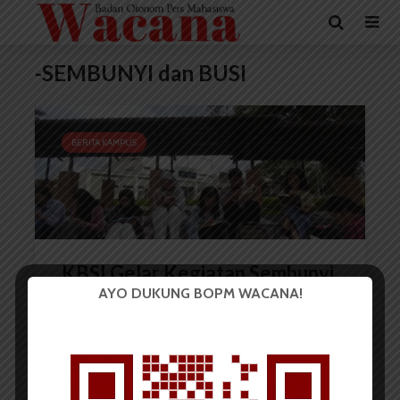
-SEMBUNYI dan BUSI
BERITA KAMPUS
KBSI Gelar Kegiatan Sembunyi
AYO DUKUNG BOPM WACANA!
dan Busi 2024
Redaksi
10 November 2024
2 menit waktu baca