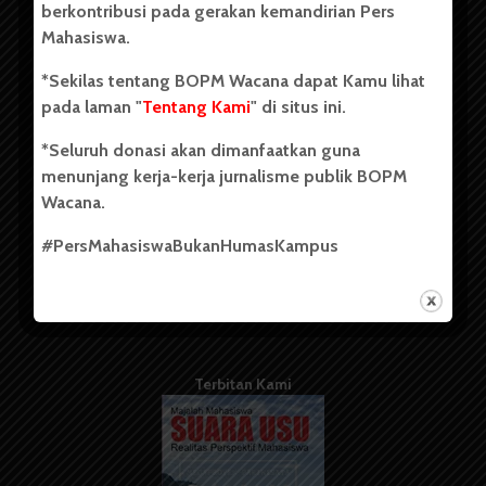
berkontribusi pada gerakan kemandirian Pers
Mahasiswa.
Tentang Kami
*Sekilas tentang BOPM Wacana dapat Kamu lihat
pada laman "
Tentang Kami
" di situs ini.
Kontribusi
*Seluruh donasi akan dimanfaatkan guna
Info Iklan
menunjang kerja-kerja jurnalisme publik BOPM
Pedoman Media Siber
Wacana.
Kode Etik Jurnalistik
#PersMahasiswaBukanHumasKampus
WartaWacana
Terbitan Kami