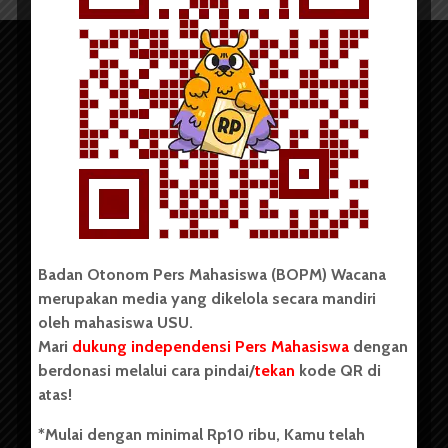
Copyright © 2023. All rights reserved BOPM WACANA.
Badan Otonom Pers Mahasiswa (BOPM) Wacana
merupakan media yang dikelola secara mandiri
Badan Otonom Pers Mahasiswa (BOPM) Wacana merupakan
oleh mahasiswa USU.
pers mahasiswa yang berdiri di luar kampus dan dikelola
Mari
dukung independensi Pers Mahasiswa
dengan
secara mandiri oleh mahasiswa Universitas Sumatera Utara
(USU). Sebelumnya BOPM Wacana merupakan salah satu
berdonasi melalui cara pindai/
tekan
kode QR di
Unit Kegiatan Mahasiswa (UKM) di Universitas Sumatera
atas!
Utara dengan nama Pers Mahasiswa SUARA USU yang
berdiri pada 1 Juli 1995.
*Mulai dengan minimal Rp10 ribu, Kamu telah