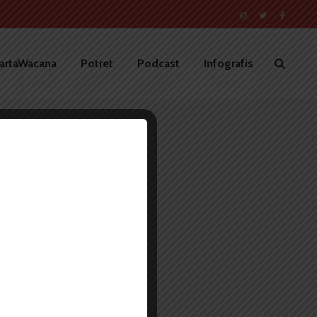
artaWacana
Potret
Podcast
Infografis