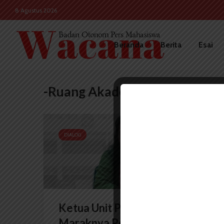
8 Agustus 2026
Beranda
Berita
Esai
-Ruang Akademik
DIALOG
Ketua Unit PPK USU Tanggapi
Maraknya Pelecehan Seksual...