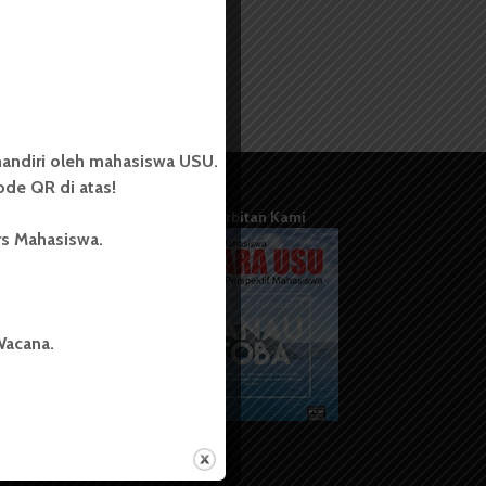
andiri oleh mahasiswa USU.
de QR di atas!
Terbitan Kami
rs Mahasiswa.
Wacana.