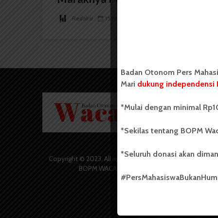
Redaksi
15 Mei 2025
4 menit waktu baca
Badan Otonom Pers Mahasis
Mari
dukung independensi 
Badan O
*Mulai dengan minimal Rp10
Wacana 
yang berd
secara m
*Sekilas tentang BOPM Wac
Universi
Sebelum
*Seluruh donasi akan diman
salah sa
Copyright © 2023. All rights reserved
(UKM) di
BOPM WACANA.
dengan 
#PersMahasiswaBukanHu
USU yang 