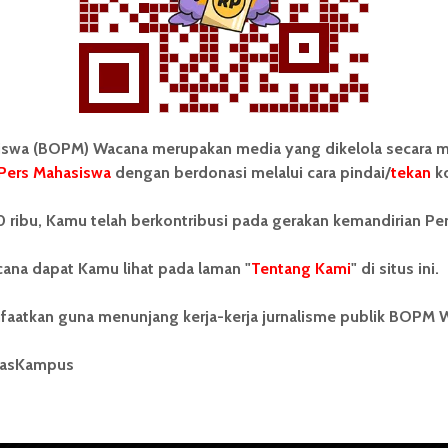
wa (BOPM) Wacana merupakan media yang dikelola secara m
Pers Mahasiswa
dengan berdonasi melalui cara pindai/
tekan
ko
tonom Pers Mahasiswa (BOPM)
Tentang Kami
 ribu, Kamu telah berkontribusi pada gerakan kemandirian Pe
merupakan pers mahasiswa
iri di luar kampus dan dikelola
Kontribusi
andiri oleh mahasiswa
ana dapat Kamu lihat pada laman "
Tentang Kami
" di situs ini.
tas Sumatera Utara (USU).
Info Iklan
nya BOPM Wacana merupakan
faatkan guna menunjang kerja-kerja jurnalisme publik BOPM 
tu Unit Kegiatan Mahasiswa
Pedoman Media Siber
 Universitas Sumatera Utara
nama Pers Mahasiswa SUARA
masKampus
Kode Etik Jurnalistik
berdiri pada 1 Juli 1995.
WartaWacana