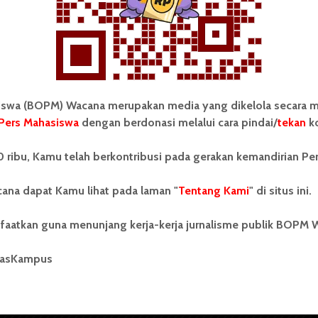
Redaksi
5 Februari 2017
2 menit waktu baca
wa (BOPM) Wacana merupakan media yang dikelola secara m
Pers Mahasiswa
dengan berdonasi melalui cara pindai/
tekan
ko
tonom Pers Mahasiswa (BOPM)
Tentang Kami
 ribu, Kamu telah berkontribusi pada gerakan kemandirian Pe
merupakan pers mahasiswa
iri di luar kampus dan dikelola
Kontribusi
andiri oleh mahasiswa
ana dapat Kamu lihat pada laman "
Tentang Kami
" di situs ini.
tas Sumatera Utara (USU).
Info Iklan
nya BOPM Wacana merupakan
faatkan guna menunjang kerja-kerja jurnalisme publik BOPM 
tu Unit Kegiatan Mahasiswa
Pedoman Media Siber
 Universitas Sumatera Utara
nama Pers Mahasiswa SUARA
masKampus
Kode Etik Jurnalistik
berdiri pada 1 Juli 1995.
WartaWacana