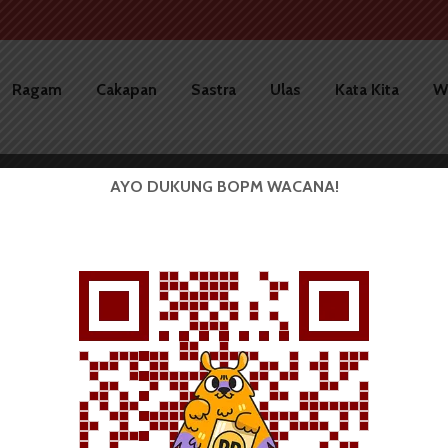
Ragam
Cakapan
Sastra
Ulas
Kata Kita
W
AYO DUKUNG BOPM WACANA!
LBF Adakan Pentas Seni
Karoja