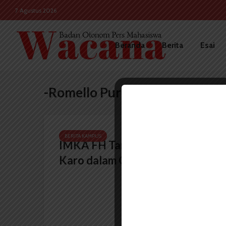
7 Agustus 2026
Beranda
Berita
Esai
-Romello Purba
BERITA KAMPUS
IMKA FH Tampilkan Budaya
Karo dalam Gendang...