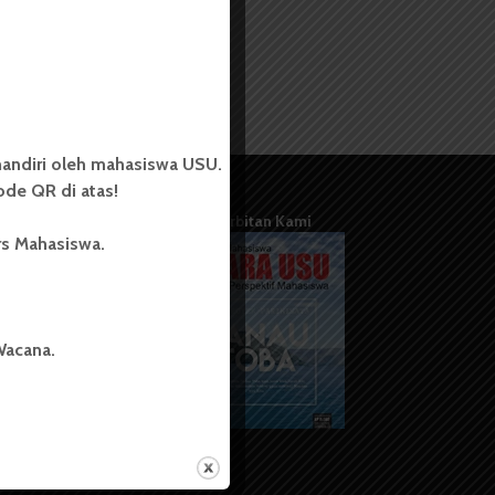
andiri oleh mahasiswa USU.
de QR di atas!
Terbitan Kami
rs Mahasiswa.
Wacana.