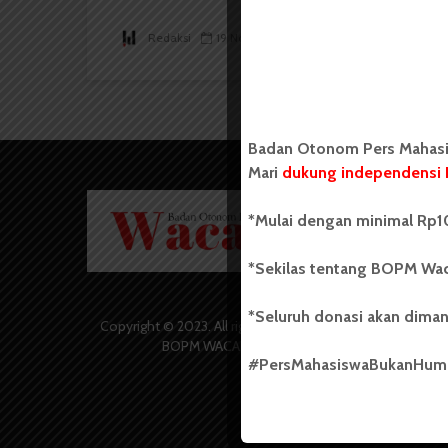
Redaksi
19 November 2017
2 menit waktu baca
Badan Otonom Pers Mahasis
Mari
dukung independensi 
Badan O
*Mulai dengan minimal Rp10
Wacana 
yang berd
secara m
*Sekilas tentang BOPM Wac
Universi
Sebelum
*Seluruh donasi akan diman
salah sa
Copyright © 2023. All rights reserved
(UKM) di
BOPM WACANA.
dengan 
#PersMahasiswaBukanHu
USU yang 