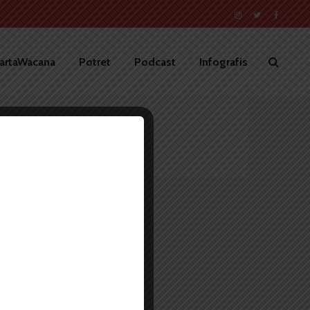
artaWacana
Potret
Podcast
Infografis