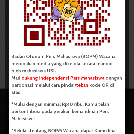
Redaksi
20 November 2017
2 menit waktu baca
Badan Otonom Pers Mahasiswa (BOPM) Wacana
1
2
SEBELUMNYA
merupakan media yang dikelola secara mandiri
oleh mahasiswa USU.
Mari
dukung independensi Pers Mahasiswa
dengan
berdonasi melalui cara pindai/
tekan
kode QR di
atas!
*Mulai dengan minimal Rp10 ribu, Kamu telah
berkontribusi pada gerakan kemandirian Pers
Mahasiswa.
*Sekilas tentang BOPM Wacana dapat Kamu lihat