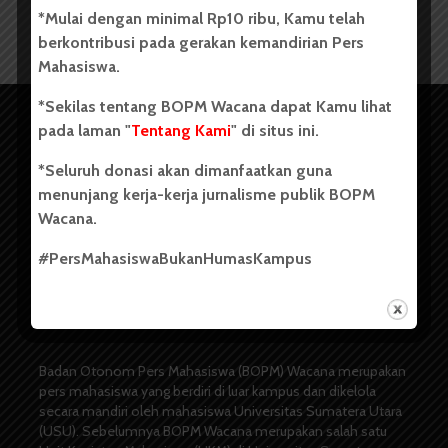
*Mulai dengan minimal Rp10 ribu, Kamu telah
berkontribusi pada gerakan kemandirian Pers
Mahasiswa.
*Sekilas tentang BOPM Wacana dapat Kamu lihat
pada laman "
Tentang Kami
" di situs ini.
*Seluruh donasi akan dimanfaatkan guna
menunjang kerja-kerja jurnalisme publik BOPM
Wacana.
#PersMahasiswaBukanHumasKampus
Copyright © 2023. All rights reserved BOPM WACANA.
Badan Otonom Pers Mahasiswa (BOPM) Wacana merupakan
pers mahasiswa yang berdiri di luar kampus dan dikelola
secara mandiri oleh mahasiswa Universitas Sumatera Utara
(USU). Sebelumnya BOPM Wacana merupakan salah satu