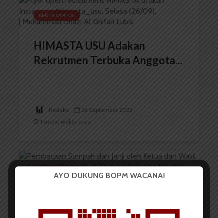
BERITA KAMPUS
HIMASTA USU Adakan
Rekrutmen Terbuka Anggota...
Redaksi
26 September 2023
1 menit waktu baca
BERITA KAMPUS
AYO DUKUNG BOPM WACANA!
Himatif USU Laksanakan