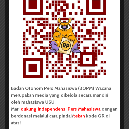
Pelantikan Kepengurusan Baru
Redaksi
3 Agustus 2023
2 menit waktu baca
BERITA KAMPUS
ForMaN USU Rayakan Dies
Badan Otonom Pers Mahasiswa (BOPM) Wacana
Natalis Ke-16
merupakan media yang dikelola secara mandiri
oleh mahasiswa USU.
Mari
dukung independensi Pers Mahasiswa
dengan
berdonasi melalui cara pindai/
tekan
kode QR di
atas!
Redaksi
28 Mei 2023
2 menit waktu baca