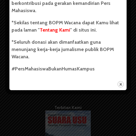
berkontribusi pada gerakan kemandirian Pers
Mahasiswa.
Tentang Kami
*Sekilas tentang BOPM Wacana dapat Kamu lihat
pada laman "
Tentang Kami
" di situs ini.
Kontribusi
*Seluruh donasi akan dimanfaatkan guna
Info Iklan
menunjang kerja-kerja jurnalisme publik BOPM
Pedoman Media Siber
Wacana.
Kode Etik Jurnalistik
#PersMahasiswaBukanHumasKampus
WartaWacana
Terbitan Kami