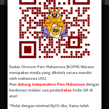
Copyright © 2023. All rights reserved BOPM WACANA.
Badan Otonom Pers Mahasiswa (BOPM) Wacana
merupakan media yang dikelola secara mandiri
Badan Otonom Pers Mahasiswa (BOPM) Wacana merupakan
oleh mahasiswa USU.
pers mahasiswa yang berdiri di luar kampus dan dikelola
Mari
dukung independensi Pers Mahasiswa
dengan
secara mandiri oleh mahasiswa Universitas Sumatera Utara
(USU). Sebelumnya BOPM Wacana merupakan salah satu
berdonasi melalui cara pindai/
tekan
kode QR di
Unit Kegiatan Mahasiswa (UKM) di Universitas Sumatera
atas!
Utara dengan nama Pers Mahasiswa SUARA USU yang
berdiri pada 1 Juli 1995.
*Mulai dengan minimal Rp10 ribu, Kamu telah