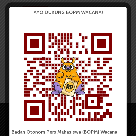
BERITA KAMPUS
AYO DUKUNG BOPM WACANA!
Menwa Batalyon-A USU Open
Recruitment Calon Resimen...
Redaksi
4 Januari 2022
2 menit waktu baca
Badan Otonom Pers Mahasiswa (BOPM) Wacana