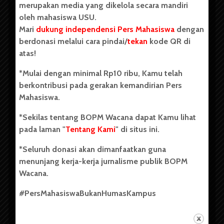
merupakan media yang dikelola secara mandiri
oleh mahasiswa USU.
Mari
dukung independensi Pers Mahasiswa
dengan
berdonasi melalui cara pindai/
tekan
kode QR di
Copyright © 2023. All rights reserved BOPM WACANA.
atas!
*Mulai dengan minimal Rp10 ribu, Kamu telah
berkontribusi pada gerakan kemandirian Pers
Badan Otonom Pers Mahasiswa (BOPM) Wacana merupakan
Mahasiswa.
pers mahasiswa yang berdiri di luar kampus dan dikelola
secara mandiri oleh mahasiswa Universitas Sumatera Utara
*Sekilas tentang BOPM Wacana dapat Kamu lihat
(USU). Sebelumnya BOPM Wacana merupakan salah satu
pada laman "
Tentang Kami
" di situs ini.
Unit Kegiatan Mahasiswa (UKM) di Universitas Sumatera
Utara dengan nama Pers Mahasiswa SUARA USU yang
*Seluruh donasi akan dimanfaatkan guna
berdiri pada 1 Juli 1995.
menunjang kerja-kerja jurnalisme publik BOPM
Wacana.
Tentang Kami
#PersMahasiswaBukanHumasKampus
Kontribusi