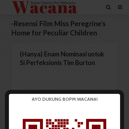
-Resensi Film Miss Peregrine’s
Home for Peculiar Children
(Hanya) Enam Nominasi untuk
Si Perfeksionis Tim Burton
AYO DUKUNG BOPM WACANA!
Redaksi
14 Februari 2017
4 menit waktu baca