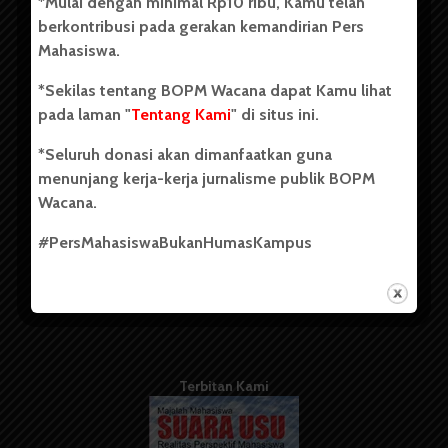
*Mulai dengan minimal Rp10 ribu, Kamu telah
berdiri pada 1 Juli 1995.
berkontribusi pada gerakan kemandirian Pers
Mahasiswa.
*Sekilas tentang BOPM Wacana dapat Kamu lihat
Tentang Kami
pada laman "
Tentang Kami
" di situs ini.
Kontribusi
*Seluruh donasi akan dimanfaatkan guna
Info Iklan
menunjang kerja-kerja jurnalisme publik BOPM
Wacana.
Pedoman Media Siber
#PersMahasiswaBukanHumasKampus
Kode Etik Jurnalistik
WartaWacana
Terbitan Kami