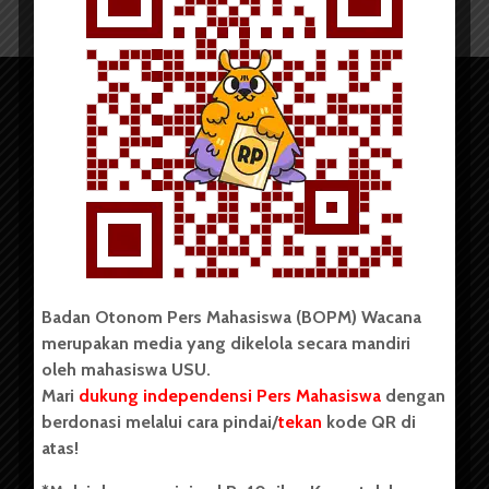
Copyright © 2023. All rights reserved BOPM WACANA.
Badan Otonom Pers Mahasiswa (BOPM) Wacana
merupakan media yang dikelola secara mandiri
oleh mahasiswa USU.
Badan Otonom Pers Mahasiswa (BOPM) Wacana merupakan
pers mahasiswa yang berdiri di luar kampus dan dikelola
Mari
dukung independensi Pers Mahasiswa
dengan
secara mandiri oleh mahasiswa Universitas Sumatera Utara
berdonasi melalui cara pindai/
tekan
kode QR di
(USU). Sebelumnya BOPM Wacana merupakan salah satu
atas!
Unit Kegiatan Mahasiswa (UKM) di Universitas Sumatera
Utara dengan nama Pers Mahasiswa SUARA USU yang