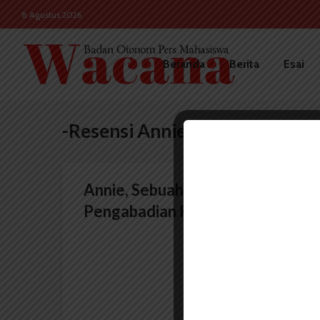
8 Agustus 2026
Beranda
Berita
Esai
-Resensi Annie
Annie, Sebuah Upaya
Pengabadian Karakter dalam...