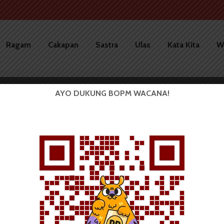
Ragam
Cakapan
Sastra
Ulas
Kata Kita
W
AYO DUKUNG BOPM WACANA!