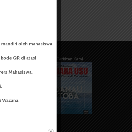
 mandiri oleh mahasiswa
kode QR di atas!
Terbitan Kami
Pers Mahasiswa.
i.
M Wacana.