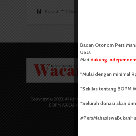
Redaksi
9 Desember 2016
4 menit waktu baca
Badan Otonom Pers Mahas
USU.
Mari
dukung independens
Badan O
Wacana 
yang berd
*Mulai dengan minimal Rp
secara m
Universi
*Sekilas tentang BOPM W
Sebelum
salah sa
Copyright © 2023. All rights reserved
*Seluruh donasi akan dim
(UKM) di
BOPM WACANA.
dengan 
USU yang 
#PersMahasiswaBukanH