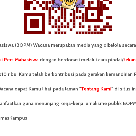
iswa (BOPM) Wacana merupakan media yang dikelola secara
i Pers Mahasiswa
dengan berdonasi melalui cara pindai/
tekan
tonom Pers Mahasiswa (BOPM)
Tentang Kami
merupakan pers mahasiswa
iri di luar kampus dan dikelola
Kontribusi
10 ribu, Kamu telah berkontribusi pada gerakan kemandirian 
andiri oleh mahasiswa
tas Sumatera Utara (USU).
Info Iklan
acana dapat Kamu lihat pada laman "
Tentang Kami
" di situs in
nya BOPM Wacana merupakan
tu Unit Kegiatan Mahasiswa
Pedoman Media Siber
anfaatkan guna menunjang kerja-kerja jurnalisme publik BOP
 Universitas Sumatera Utara
nama Pers Mahasiswa SUARA
Kode Etik Jurnalistik
berdiri pada 1 Juli 1995.
umasKampus
WartaWacana