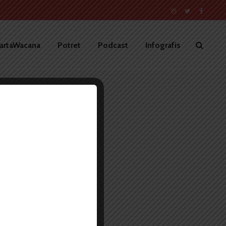
artaWacana
Potret
Podcast
Infografis