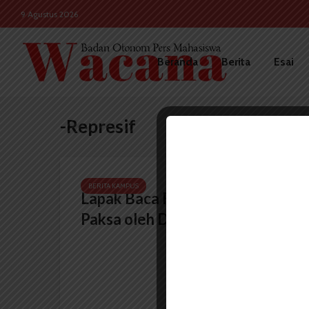
9 Agustus 2026
Beranda
Berita
Esai
-Represif
BERITA KAMPUS
Lapak Baca FIB di Bubarkan
Paksa oleh Dekanat