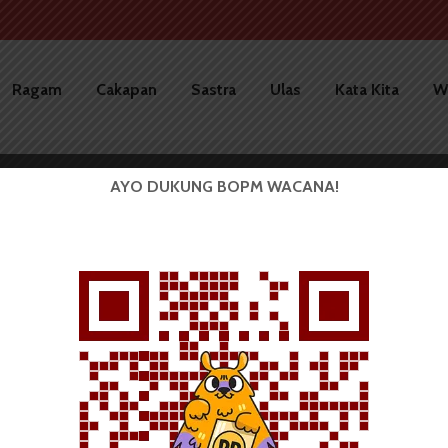
Ragam
Cakapan
Sastra
Ulas
Kata Kita
W
AYO DUKUNG BOPM WACANA!
KBM USU Sampaikan Empat
Tuntutan