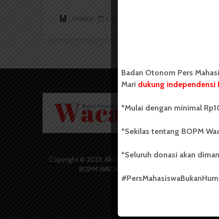
Redaksi
6 Oktober 2022
2 menit waktu baca
Badan Otonom Pers Mahasis
Mari
dukung independensi 
Badan O
*Mulai dengan minimal Rp10
Wacana 
yang berd
secara m
*Sekilas tentang BOPM Wac
Universi
Sebelum
*Seluruh donasi akan diman
salah sa
Copyright © 2023. All rights reserved
(UKM) di
BOPM WACANA.
dengan 
#PersMahasiswaBukanHu
USU yang 