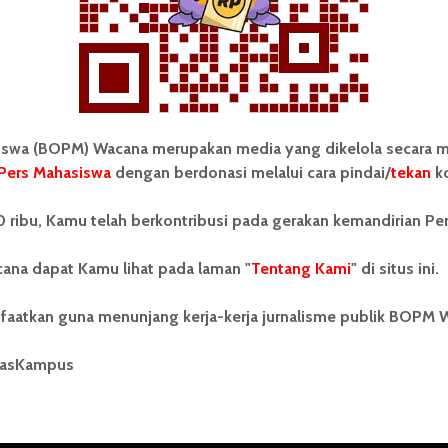
Redaksi
14 November 2014
2 menit waktu baca
wa (BOPM) Wacana merupakan media yang dikelola secara m
Pers Mahasiswa
dengan berdonasi melalui cara pindai/
tekan
ko
tonom Pers Mahasiswa (BOPM)
Tentang Kami
 ribu, Kamu telah berkontribusi pada gerakan kemandirian Pe
merupakan pers mahasiswa
iri di luar kampus dan dikelola
Kontribusi
andiri oleh mahasiswa
ana dapat Kamu lihat pada laman "
Tentang Kami
" di situs ini.
tas Sumatera Utara (USU).
Info Iklan
nya BOPM Wacana merupakan
faatkan guna menunjang kerja-kerja jurnalisme publik BOPM 
tu Unit Kegiatan Mahasiswa
Pedoman Media Siber
 Universitas Sumatera Utara
nama Pers Mahasiswa SUARA
masKampus
Kode Etik Jurnalistik
berdiri pada 1 Juli 1995.
WartaWacana