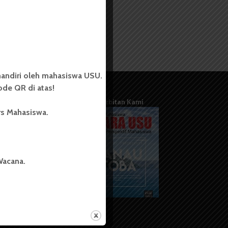
andiri oleh mahasiswa USU.
de QR di atas!
Terbitan Kami
rs Mahasiswa.
Wacana.