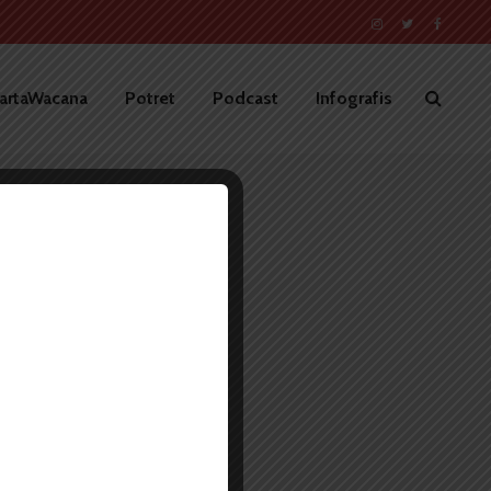
artaWacana
Potret
Podcast
Infografis