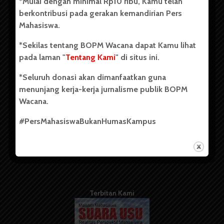
*Mulai dengan minimal Rp10 ribu, Kamu telah
berdiri pada 1 Juli 1995.
berkontribusi pada gerakan kemandirian Pers
Mahasiswa.
*Sekilas tentang BOPM Wacana dapat Kamu lihat
Tentang Kami
pada laman "
Tentang Kami
" di situs ini.
Kontribusi
*Seluruh donasi akan dimanfaatkan guna
Info Iklan
menunjang kerja-kerja jurnalisme publik BOPM
Wacana.
Pedoman Media Siber
#PersMahasiswaBukanHumasKampus
Kode Etik Jurnalistik
WartaWacana
Terbitan Kami